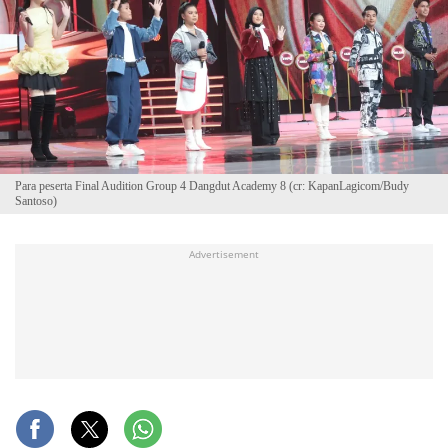
Para peserta Final Audition Group 4 Dangdut Academy 8 (cr: KapanLagicom/Budy
Santoso)
Advertisement