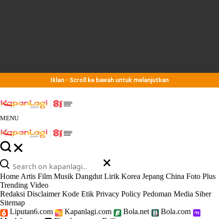
Iklan - Scroll ke bawah untuk melanjutkan
MENU
Home
Artis
Film
Musik
Dangdut
Lirik
Korea
Jepang
China
Foto
Plus
Trending
Video
Redaksi
Disclaimer
Kode Etik
Privacy Policy
Pedoman Media Siber
Sitemap
Liputan6.com
Kapanlagi.com
Bola.net
Bola.com