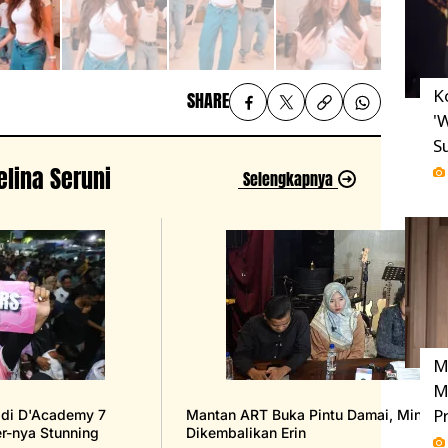
K
SHARE
'
S
elina Seruni
Selengkapnya
M
M
P
 di D'Academy 7
Mantan ART Buka Pintu Damai, Minta 
r-nya Stunning
Dikembalikan Erin