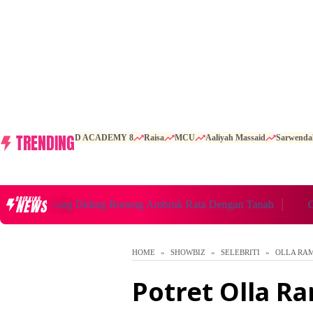
TRENDING
D ACADEMY 8
Raisa
MCU
Aaliyah Massaid
Sarwenda
BREAKING
NEWS
Mendiang Diding Boneng Ambruk Rata Dengan Tanah
Cerita 
HOME
SHOWBIZ
SELEBRITI
OLLA RA
Potret Olla R