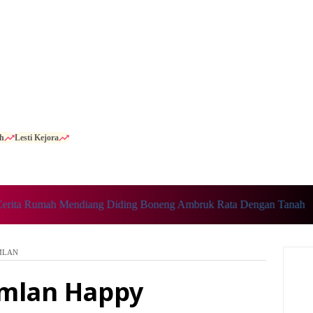
h
Lesti Kejora
Rumah Mendiang Diding Boneng Ambruk Rata Dengan Tanah
MLAN
amlan Happy