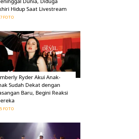
eninggal Dunia, Diduga
khiri Hidup Saat Livestream
7 FOTO
imberly Ryder Akui Anak-
nak Sudah Dekat dengan
asangan Baru, Begini Reaksi
ereka
5 FOTO