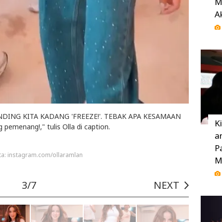
M
A
DING KITA KADANG 'FREEZE!'. TEBAK APA KESAMAAN
K
pemenang!," tulis Olla di caption.
a
P
ta: instagram.com/ollaramlan
M
3/7
NEXT