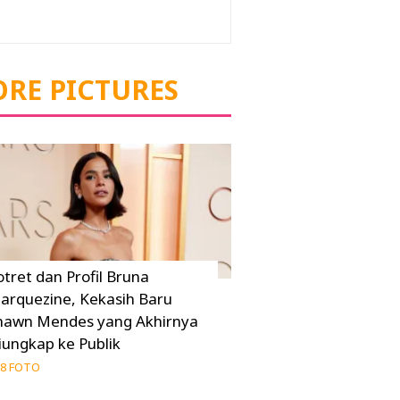
RE PICTURES
otret dan Profil Bruna
arquezine, Kekasih Baru
hawn Mendes yang Akhirnya
iungkap ke Publik
8 FOTO