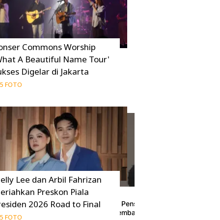
onser Commons Worship
What A Beautiful Name Tour'
ukses Digelar di Jakarta
5 FOTO
elly Lee dan Arbil Fahrizan
eriahkan Preskon Piala
residen 2026 Road to Final
Haknya
Jang Dongju Pensiun Dini dari Dunia Aktin
Peretasan Kembali Disorot
5 FOTO