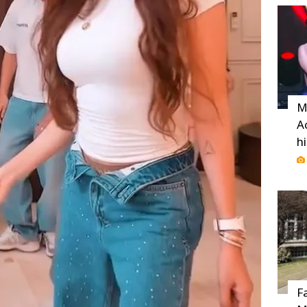
M
A
h
F