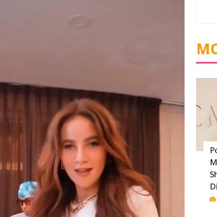
MO
P
M
S
D