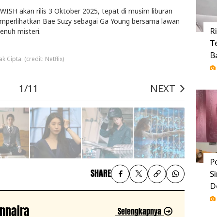
 WISH
akan rilis 3 Oktober 2025, tepat di musim liburan
mperlihatkan Bae Suzy sebagai Ga Young bersama lawan
R
enuh misteri.
T
B
ak Cipta: (credit: Netflix)
1/11
NEXT
P
SHARE
S
D
ennaira
Selengkapnya