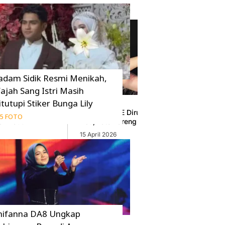
adam Sidik Resmi Menikah,
ajah Sang Istri Masih
itutupi Stiker Bunga Lily
A di Pantai
Tzuyu TWICE Dirumorkan Pacaran dengan 
5 FOTO
ah Laut
Hsu, Foto Bareng Sang Ibu Bikin Heboh
15 April 2026
hifanna DA8 Ungkap