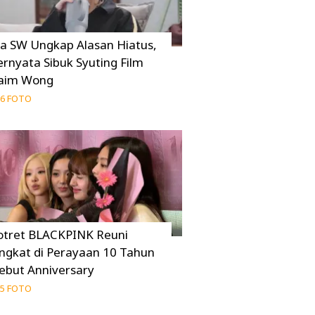
ia SW Ungkap Alasan Hiatus,
ernyata Sibuk Syuting Film
aim Wong
6 FOTO
otret BLACKPINK Reuni
ingkat di Perayaan 10 Tahun
ebut Anniversary
5 FOTO