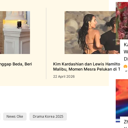
K
W
D
anggap Beda, Beri
Kim Kardashian dan Lewis Hamilton PD
Malibu, Momen Mesra Pelukan di Teng
22 April 2026
News Oke
Drama Korea 2025
Z