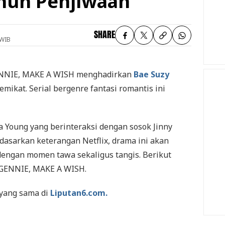
nuh Penjiwaan
SHARE
 WIB
NNIE, MAKE A WISH
menghadirkan
Bae Suzy
mikat. Serial bergenre fantasi romantis ini
 Young yang berinteraksi dengan sosok Jinny
dasarkan keterangan Netflix, drama ini akan
ngan momen tawa sekaligus tangis. Berikut
GENNIE, MAKE A WISH.
 yang sama di
Liputan6.com.