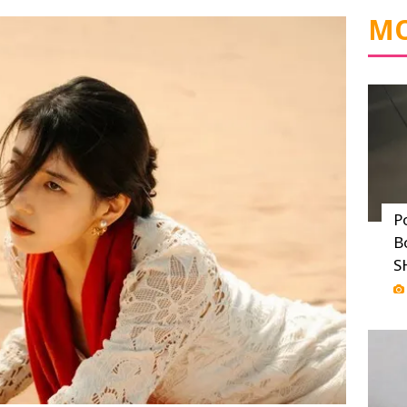
MO
P
B
S