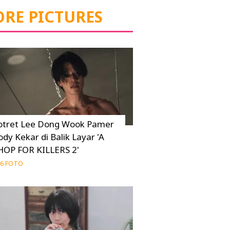
RE PICTURES
otret Lee Dong Wook Pamer
ody Kekar di Balik Layar 'A
HOP FOR KILLERS 2'
6 FOTO