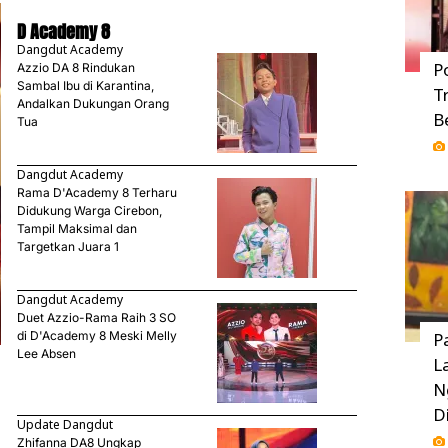
D Academy 8
Dangdut Academy
P
Azzio DA 8 Rindukan
Sambal Ibu di Karantina,
T
Andalkan Dukungan Orang
B
Tua
Dangdut Academy
Rama D'Academy 8 Terharu
Didukung Warga Cirebon,
Tampil Maksimal dan
Targetkan Juara 1
Dangdut Academy
Duet Azzio-Rama Raih 3 SO
di D'Academy 8 Meski Melly
P
Lee Absen
L
N
D
Update Dangdut
Zhifanna DA8 Ungkap