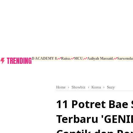
TRENDING
D ACADEMY 8
Raisa
MCU
Aaliyah Massaid
Sarwenda
Home
Showbiz
Korea
Suzy
11 Potret Bae
Terbaru 'GENI