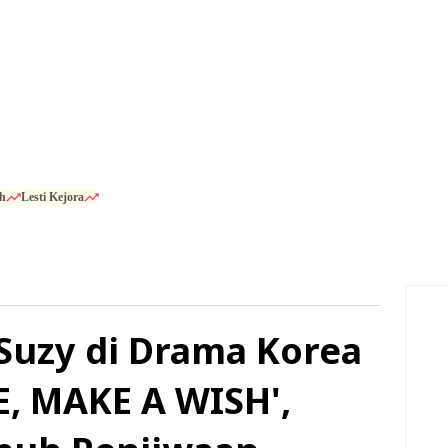
h
Lesti Kejora
 Suzy di Drama Korea
E, MAKE A WISH',