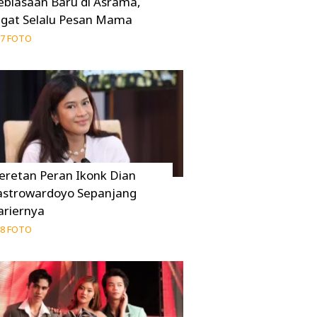
ebiasaan Baru di Asrama,
ngat Selalu Pesan Mama
7 FOTO
eretan Peran Ikonk Dian
astrowardoyo Sepanjang
ariernya
8 FOTO