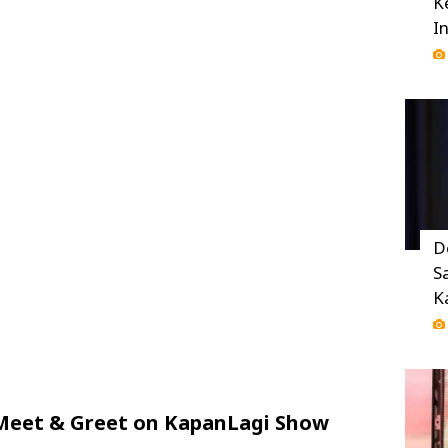
K
I
D
S
K
eet & Greet on KapanLagi Show