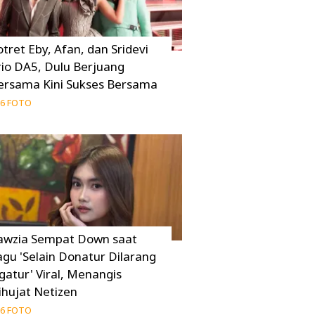
otret Eby, Afan, dan Sridevi
rio DA5, Dulu Berjuang
ersama Kini Sukses Bersama
6 FOTO
awzia Sempat Down saat
agu 'Selain Donatur Dilarang
gatur' Viral, Menangis
ihujat Netizen
6 FOTO