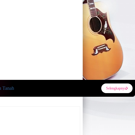
h
Selengkapnya