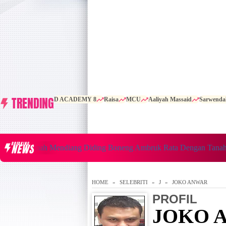
TRENDING
D ACADEMY 8
Raisa
MCU
Aaliyah Massaid
Sarwenda
BREAKING
NEWS
ta Rumah Mendiang Diding Boneng Ambruk Rata Dengan Tanah
HOME
SELEBRITI
J
JOKO ANWAR
PROFIL
JOKO 