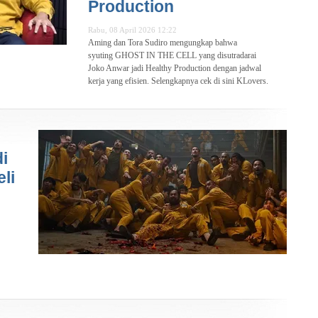
Production
Rabu, 08 April 2026 12:22
Aming dan Tora Sudiro mengungkap bahwa
syuting GHOST IN THE CELL yang disutradarai
Joko Anwar jadi Healthy Production dengan jadwal
kerja yang efisien. Selengkapnya cek di sini KLovers.
i
li