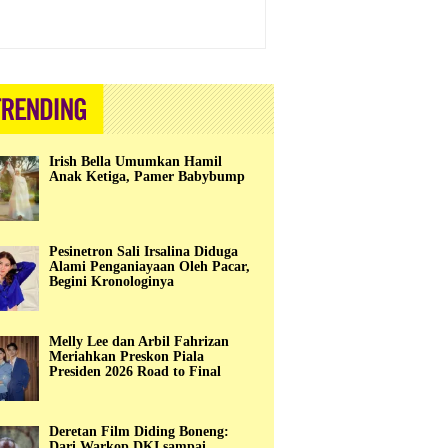
Irish Bella Umumkan Hamil
Anak Ketiga, Pamer Babybump
Pesinetron Sali Irsalina Diduga
Alami Penganiayaan Oleh Pacar,
Begini Kronologinya
Melly Lee dan Arbil Fahrizan
Meriahkan Preskon Piala
Presiden 2026 Road to Final
Deretan Film Diding Boneng:
Dari Warkop DKI sampai