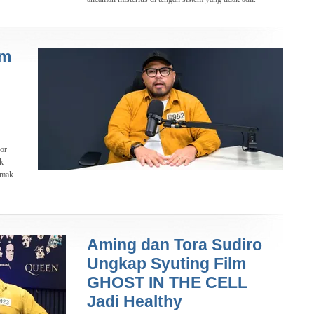
lm
or
uk
imak
Aming dan Tora Sudiro
Ungkap Syuting Film
GHOST IN THE CELL
Jadi Healthy