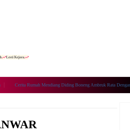
h
Lesti Kejora
Cerita Rumah Mendiang Diding Boneng Ambruk Rata Dengan Tana
ANWAR