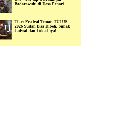
Badarawuhi di Desa Penari
Tiket Festival Teman TULUS
2026 Sudah Bisa Dibeli, Simak
Jadwal dan Lokasinya!