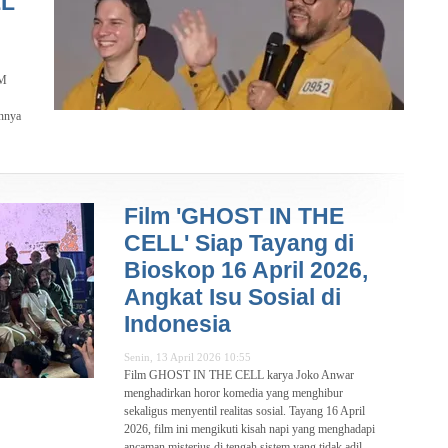
LL
KM
nnya
Film 'GHOST IN THE
CELL' Siap Tayang di
Bioskop 16 April 2026,
Angkat Isu Sosial di
Indonesia
Senin, 13 April 2026 10:55
Film GHOST IN THE CELL karya Joko Anwar
menghadirkan horor komedia yang menghibur
sekaligus menyentil realitas sosial. Tayang 16 April
2026, film ini mengikuti kisah napi yang menghadapi
ancaman misterius di tengah sistem yang tidak adil.