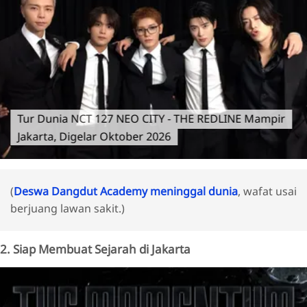
Tur Dunia NCT 127 NEO CITY - THE REDLINE Mampir
Jakarta, Digelar Oktober 2026
(
Deswa Dangdut Academy meninggal dunia
, wafat usai
berjuang lawan sakit.)
2. Siap Membuat Sejarah di Jakarta