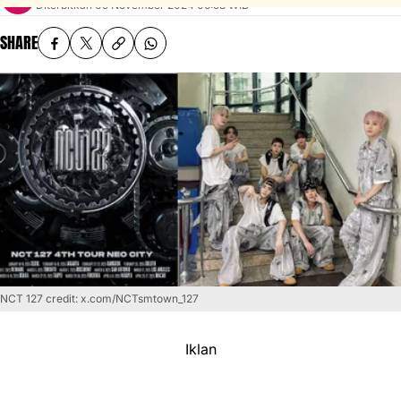
Diterbitkan
09 November 2024 06:58 WIB
SHARE
NCT 127 credit: x.com/NCTsmtown_127
Iklan