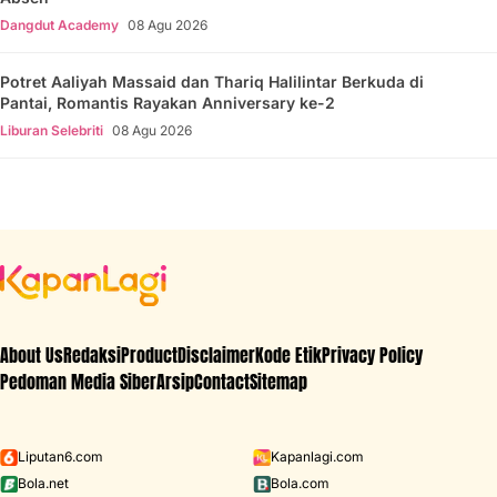
Dangdut Academy
08 Agu 2026
Potret Aaliyah Massaid dan Thariq Halilintar Berkuda di
Pantai, Romantis Rayakan Anniversary ke-2
Liburan Selebriti
08 Agu 2026
About Us
Redaksi
Product
Disclaimer
Kode Etik
Privacy Policy
Pedoman Media Siber
Arsip
Contact
Sitemap
Liputan6.com
Kapanlagi.com
Bola.net
Bola.com