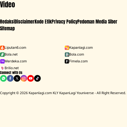
Video
Redaksi
Disclaimer
Kode Etik
Privacy Policy
Pedoman Media Siber
Sitemap
Iklan - Scroll ke bawah untuk melanjutkan
Liputan6.com
Kapanlagi.com
Bola.net
Bola.com
MENU
Merdeka.com
Fimela.com
Brilio.net
Connect with Us
D ACADEMY 8
Raisa
MCU
Aaliyah Massaid
Sarwendah
Lesti K
BREAKING
NEWS
Copyright © 2026 Kapanlagi.com KLY KapanLagi Youniverse - All Right Reserved.
umah Mendiang Diding Boneng Ambruk Rata Dengan Tanah
Cerita Ruma
HOME
SHOWBIZ
KOREA
NCT 127