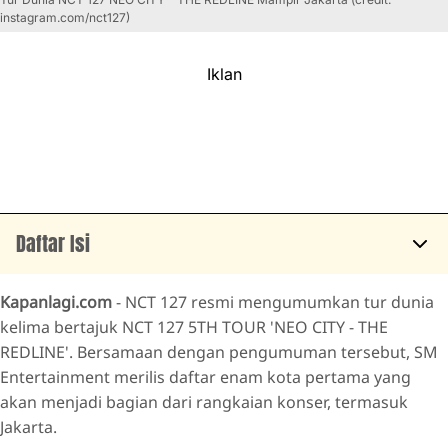
instagram.com/nct127)
Iklan
Daftar Isi
Seoul Jadi Pembuka Rangkaian Tur Dunia
Kapanlagi.com
- NCT 127 resmi mengumumkan tur dunia
Jakarta Jadi Kota Kedua yang Disambangi
kelima bertajuk NCT 127 5TH TOUR 'NEO CITY - THE
REDLINE'. Bersamaan dengan pengumuman tersebut, SM
Tur Berlanjut ke Sejumlah Kota Asia
Entertainment merilis daftar enam kota pertama yang
akan menjadi bagian dari rangkaian konser, termasuk
Jakarta.