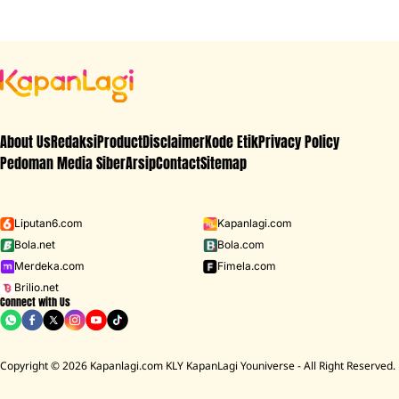
About Us
Redaksi
Product
Disclaimer
Kode Etik
Privacy Policy
Pedoman Media Siber
Arsip
Contact
Sitemap
Liputan6.com
Kapanlagi.com
Bola.net
Bola.com
Merdeka.com
Fimela.com
Brilio.net
Connect with Us
Copyright © 2026 Kapanlagi.com KLY KapanLagi Youniverse - All Right Reserved.