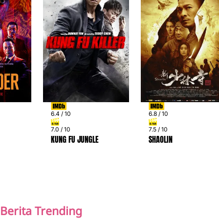
6.4 / 10
6.8 / 10
7.0 / 10
7.5 / 10
KUNG FU JUNGLE
SHAOLIN
PREV
NEXT
Berita Trending