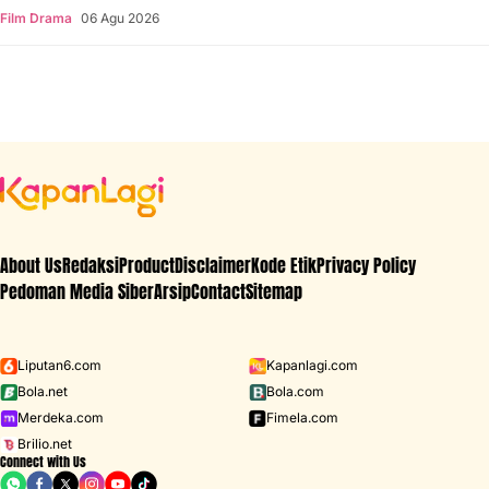
Film Drama
06 Agu 2026
About Us
Redaksi
Product
Disclaimer
Kode Etik
Privacy Policy
Pedoman Media Siber
Arsip
Contact
Sitemap
Liputan6.com
Kapanlagi.com
Bola.net
Bola.com
Merdeka.com
Fimela.com
Brilio.net
Connect with Us