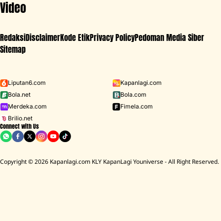
Video
Redaksi
Disclaimer
Kode Etik
Privacy Policy
Pedoman Media Siber
Sitemap
Iklan - Scroll ke bawah untuk melanjutkan
Liputan6.com
Kapanlagi.com
Bola.net
Bola.com
MENU
Merdeka.com
Fimela.com
Brilio.net
Connect with Us
D ACADEMY 8
Raisa
MCU
Aaliyah Massaid
Sarwendah
Lesti K
BREAKING
NEWS
Copyright © 2026 Kapanlagi.com KLY KapanLagi Youniverse - All Right Reserved.
mah Mendiang Diding Boneng Ambruk Rata Dengan Tanah
Cerita Rumah
HOME
SHOWBIZ
KOREA
AHN JAE HYUN