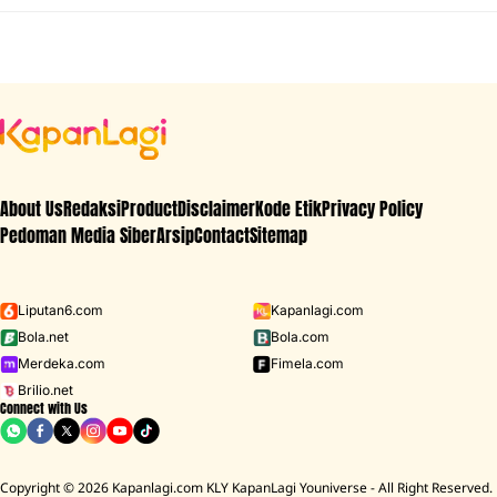
About Us
Redaksi
Product
Disclaimer
Kode Etik
Privacy Policy
Pedoman Media Siber
Arsip
Contact
Sitemap
Liputan6.com
Kapanlagi.com
Bola.net
Bola.com
Merdeka.com
Fimela.com
Brilio.net
Connect with Us
Copyright © 2026 Kapanlagi.com KLY KapanLagi Youniverse - All Right Reserved.