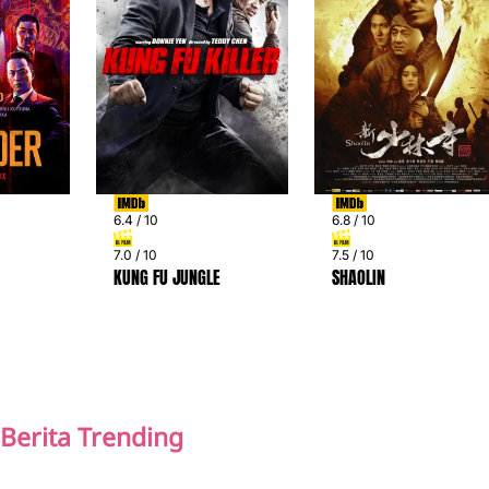
6.4 / 10
6.8 / 10
7.0 / 10
7.5 / 10
KUNG FU JUNGLE
SHAOLIN
PREV
NEXT
Berita Trending