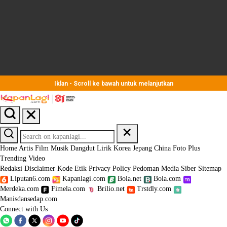
Iklan - Scroll ke bawah untuk melanjutkan
Home
Artis
Film
Musik
Dangdut
Lirik
Korea
Jepang
China
Foto
Plus
Trending
Video
Redaksi
Disclaimer
Kode Etik
Privacy Policy
Pedoman Media Siber
Sitemap
Liputan6.com
Kapanlagi.com
Bola.net
Bola.com
Merdeka.com
Fimela.com
Brilio.net
Trstdly.com
Manisdansedap.com
Connect with Us