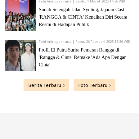
Febi Anindyakirana | Sabtu, 1 Maret 2025 14:36 WIB
2002 ELIANA, ELIANA
Sudah Setengah Jalan Syuting, Jajaran Cast
2002 ADA APA DENGAN CINTA?
'RANGGA & CINTA' Kenalkan Diri Secara
Resmi di Hadapan Publik
Sebagai Art-Director:
1998-1999
GREAT PERFORMANCES
(TV series)
Febi Anindyakirana | Rabu, 26 Februari 2025 15:36 WIB
THOMAS HAMPSON: I HEAR AMERICA SINGING (1999)
Profil El Putra Sarira Pemeran Rangga di
ANDREW LLOYD WEBBER: THE ROYAL ALBERT HALL CELEBRATION
'Rangga & Cinta' Remake 'Ada Apa Dengan
(1998)
Cinta'
Sebagai manager produksi:
1995 BULAN TERTUSUK ILALANG
Berita Terbaru
Foto Terbaru
1991 AIR DAN ROMI
Self:
2005 THE YEAR OF LIVING VICARIOUSLY
(documentary)
Penghargaan:
Best Young Cinema
dan penghargaan khusus dari juri
Networking