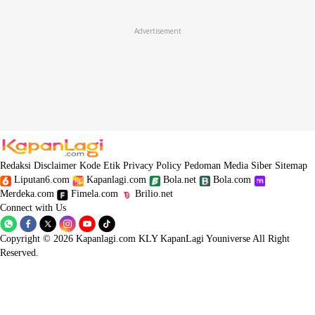
for Promoting Asian Cinema
dan
Federation of International Film
Critics
, pada
Festival Film Internasional
di Singapura, untuk film
Advertisement
ELIANA, ELIANA
(2002)
Redaksi
Disclaimer
Kode Etik
Privacy Policy
Pedoman Media Siber
Sitemap
Liputan6.com
Kapanlagi.com
Bola.net
Bola.com
Merdeka.com
Fimela.com
Brilio.net
Connect with Us
Copyright © 2026 Kapanlagi.com KLY KapanLagi Youniverse All Right
Reserved.