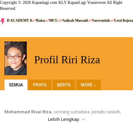
Copyright © 2026 Kapanlagi.com KLY KapanLagi Youniverse All Right
Reserved.
D ACADEMY 8
Raisa
MCU
Aaliyah Massaid
Sarwendah
Lesti Kejora
Profil Riri Riza
SEMUA
PROFIL
BERITA
MORE
Mohammad Rivai Riza
, seorang sutradara, penulis naskah,
Lebih Lengkap
dan produser film asal Indonesia yang tenar dengan nama
Riri
Riza
. Ayah dua anak ini lahir di Makassar pada tanggal 2