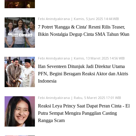
TAKUT: FACES OF FEAR (2008) - SEGMEN TITISAN NAYA
DRUPADI (2008)
SANG PEMIMPI (2009)
Febi Anindyakirana | Kamis, 5 Juni 2025 14:44 WIB
Sinetron:
7 Potret 'Rangga & Cinta' Resmi Rilis Teaser,
KUPU-KUPU UNGU
Bikin Nostalgia Degup Cinta SMA Tahun 90an
, episode
EMILIA DAN AIDS
(1998)
FTV:
BUKU CATATANKU
(1997)
Febi Anindyakirana | Kamis, 13 Maret 2025 14:56 WIB
Sebagai penulis naskah:
Ifan Seventeen Ditunjuk Jadi Direktur Utama
1998 KULDESAK
PFN, Begini Beragam Reaksi Aktor dan Aktris
2009 SANG PEMIMPI
Indonesia
2008 LASKAR PELANGI
2005 GIE
Febi Anindyakirana | Rabu, 5 Maret 2025 17:01 WIB
2002 ELIANA, ELIANA
Reaksi Leya Princy Saat Dapat Peran Cinta - El
Putra Sempat Mengira Panggilan Casting
Sebagai produser:
Rangga Scam
2008 BLIND PIG WHO WANTS TO FLY
2003 RUMAH KETUJUH