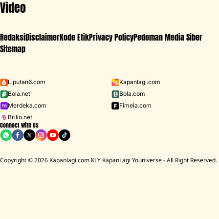
Video
Redaksi
Disclaimer
Kode Etik
Privacy Policy
Pedoman Media Siber
Sitemap
Iklan - Scroll ke bawah untuk melanjutkan
Liputan6.com
Kapanlagi.com
Bola.net
Bola.com
MENU
Merdeka.com
Fimela.com
Brilio.net
Connect with Us
D ACADEMY 8
Raisa
MCU
Aaliyah Massaid
Sarwendah
Lesti K
Copyright © 2026 Kapanlagi.com KLY KapanLagi Youniverse - All Right Reserved.
Home
Film
Internasional
Rekomendasi Film Action di Tahun 2025
yang Paling Populer, Sayang untuk
Dilewatkan