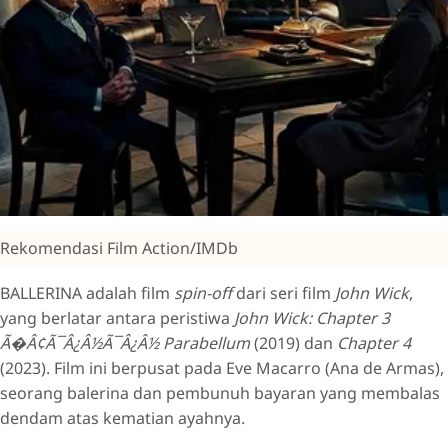
Rekomendasi Film Action/IMDb
BALLERINA adalah film
spin-off
dari seri film
John Wick
,
yang berlatar antara peristiwa
John Wick: Chapter 3
Ã�Â¢Ã¯Â¿Â½Ã¯Â¿Â½ Parabellum
(2019) dan
Chapter 4
(2023). Film ini berpusat pada Eve Macarro (Ana de Armas),
seorang balerina dan pembunuh bayaran yang membalas
dendam atas kematian ayahnya.