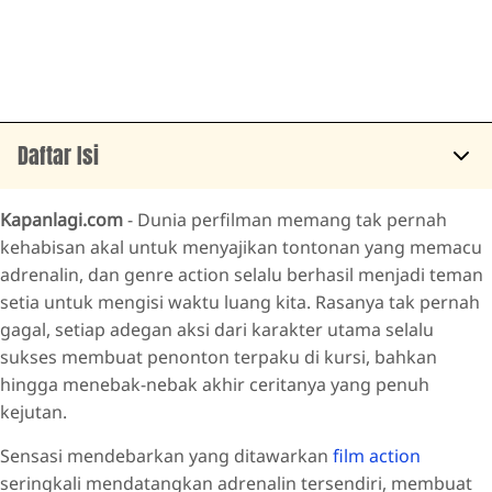
Daftar Isi
MISSION: IMPOSSIBLE THE FINAL RECKONING (2025)
Kapanlagi.com
- Dunia perfilman memang tak pernah
SUPERMAN (2025)
kehabisan akal untuk menyajikan tontonan yang memacu
adrenalin, dan genre action selalu berhasil menjadi teman
CAPTAIN AMERICA: BRAVE NEW WORLD (2025)
setia untuk mengisi waktu luang kita. Rasanya tak pernah
F1: THE MOVIE (2025)
gagal, setiap adegan aksi dari karakter utama selalu
BALLERINA (2025)
sukses membuat penonton terpaku di kursi, bahkan
hingga menebak-nebak akhir ceritanya yang penuh
THUNDERBOLTS* (2025)
kejutan.
THE FANTASTIC FOUR: FIRST STEPS (2025)
Sensasi mendebarkan yang ditawarkan
KINGDOM OF THE PLANET OF THE APES (2025)
film action
seringkali mendatangkan adrenalin tersendiri, membuat