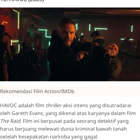
Rekomendasi Film Action/IMDb
HAVOC adalah film
thriller
aksi intens yang disutradarai
oleh Gareth Evans, yang dikenal atas karyanya dalam film
The Raid
. Film ini berpusat pada seorang detektif yang
harus berjuang melewati dunia kriminal bawah tanah
setelah kesepakatan narkoba yang gagal.