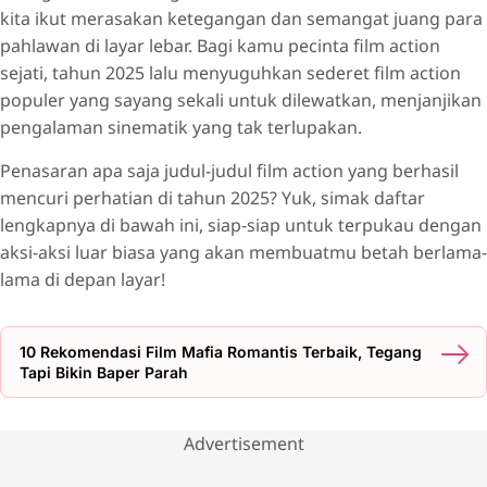
NOBODY 2 (2025)
kita ikut merasakan ketegangan dan semangat juang para
HAVOC (2025)
pahlawan di layar lebar. Bagi kamu pecinta film action
HEADS OF STATE (2025)
sejati, tahun 2025 lalu menyuguhkan sederet film action
populer yang sayang sekali untuk dilewatkan, menjanjikan
THE ACCOUNTANT 2 (2025)
pengalaman sinematik yang tak terlupakan.
WARFARE (2025)
Penasaran apa saja judul-judul film action yang berhasil
JURASSIC WORLD: REBIRTH (2025)
mencuri perhatian di tahun 2025? Yuk, simak daftar
FAQ
lengkapnya di bawah ini, siap-siap untuk terpukau dengan
aksi-aksi luar biasa yang akan membuatmu betah berlama-
lama di depan layar!
10 Rekomendasi Film Mafia Romantis Terbaik, Tegang
Tapi Bikin Baper Parah
Advertisement