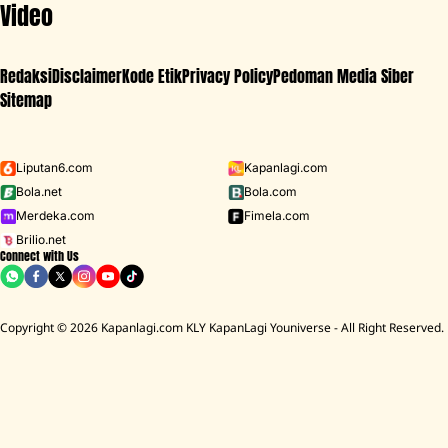
Video
Redaksi
Disclaimer
Kode Etik
Privacy Policy
Pedoman Media Siber
Sitemap
Iklan - Scroll ke bawah untuk melanjutkan
Liputan6.com
Kapanlagi.com
Bola.net
Bola.com
MENU
Merdeka.com
Fimela.com
Brilio.net
Connect with Us
Copyright © 2026 Kapanlagi.com KLY KapanLagi Youniverse - All Right Reserved.
Home
Showbiz
Selebriti
Al Ghazali
7 Momen Alyssa Daguise Disebut Calon
Istrinya Al Ghazali Oleh Ahmad Dhani,
Akui Sudah Siap Menikah Tahun Depan