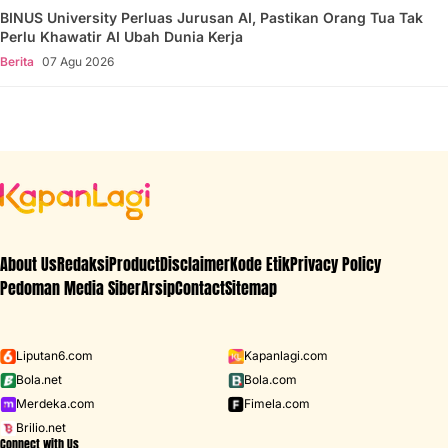
BINUS University Perluas Jurusan AI, Pastikan Orang Tua Tak
Perlu Khawatir AI Ubah Dunia Kerja
Berita
07 Agu 2026
About Us
Redaksi
Product
Disclaimer
Kode Etik
Privacy Policy
Pedoman Media Siber
Arsip
Contact
Sitemap
Liputan6.com
Kapanlagi.com
Bola.net
Bola.com
Merdeka.com
Fimela.com
Brilio.net
Connect with Us