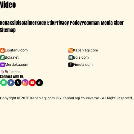
Video
Redaksi
Disclaimer
Kode Etik
Privacy Policy
Pedoman Media Siber
Sitemap
Iklan - Scroll ke bawah untuk melanjutkan
Liputan6.com
Kapanlagi.com
Bola.net
Bola.com
MENU
Merdeka.com
Fimela.com
Brilio.net
Connect with Us
D ACADEMY 8
Raisa
MCU
Aaliyah Massaid
Sarwendah
Lesti K
Copyright © 2026 Kapanlagi.com KLY KapanLagi Youniverse - All Right Reserved.
HOME
SHOWBIZ
SELEBRITI
ALI SYAKIEB
7 Potret Gemasnya Baby Guzel Anak Ali
Syakieb dan Margin Wieheerm Saat