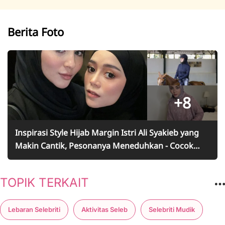
Berita Foto
+8
Inspirasi Style Hijab Margin Istri Ali Syakieb yang
Makin Cantik, Pesonanya Meneduhkan - Cocok
Buat Lebaran!
TOPIK TERKAIT
Lebaran Selebriti
Aktivitas Seleb
Selebriti Mudik