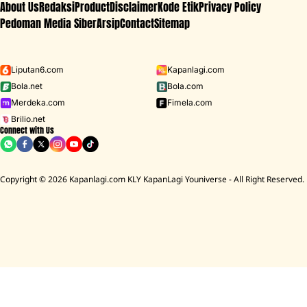
About Us
Redaksi
Product
Disclaimer
Kode Etik
Privacy Policy
Pedoman Media Siber
Arsip
Contact
Sitemap
Liputan6.com
Kapanlagi.com
Bola.net
Bola.com
Merdeka.com
Fimela.com
Brilio.net
Connect with Us
Copyright © 2026 Kapanlagi.com KLY KapanLagi Youniverse - All Right Reserved.