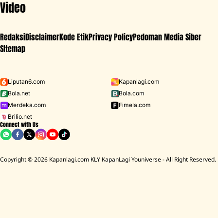
Video
Redaksi
Disclaimer
Kode Etik
Privacy Policy
Pedoman Media Siber
Sitemap
Iklan - Scroll ke bawah untuk melanjutkan
Liputan6.com
Kapanlagi.com
Bola.net
Bola.com
MENU
Merdeka.com
Fimela.com
Brilio.net
Connect with Us
D ACADEMY 8
Raisa
MCU
Aaliyah Massaid
Sarwendah
Lesti K
BREAKING
NEWS
Copyright © 2026 Kapanlagi.com KLY KapanLagi Youniverse - All Right Reserved.
mah Mendiang Diding Boneng Ambruk Rata Dengan Tanah
Cerita Rumah
HOME
SHOWBIZ
SELEBRITI
MARGIN