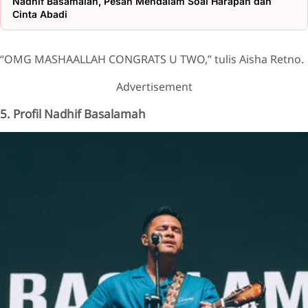
Nadhif Basamalah, Pesan Mendalam Soal Harapan dan
Cinta Abadi
“OMG MASHAALLAH CONGRATS U TWO,” tulis Aisha Retno.
Advertisement
5. Profil Nadhif Basalamah