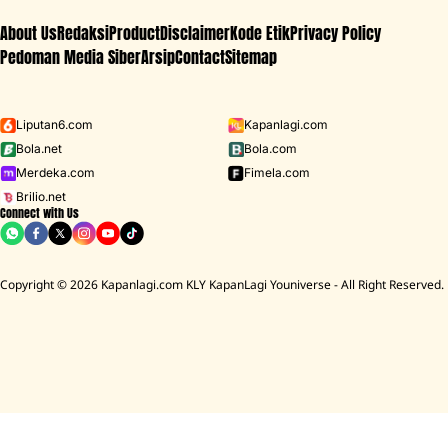
About Us
Redaksi
Product
Disclaimer
Kode Etik
Privacy Policy
Pedoman Media Siber
Arsip
Contact
Sitemap
Liputan6.com
Kapanlagi.com
Bola.net
Bola.com
Merdeka.com
Fimela.com
Brilio.net
Connect with Us
Copyright © 2026 Kapanlagi.com KLY KapanLagi Youniverse - All Right Reserved.