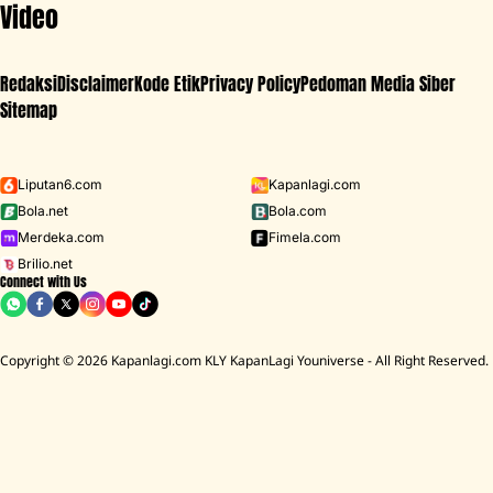
Video
Redaksi
Disclaimer
Kode Etik
Privacy Policy
Pedoman Media Siber
Sitemap
Iklan - Scroll ke bawah untuk melanjutkan
Liputan6.com
Kapanlagi.com
Bola.net
Bola.com
MENU
Merdeka.com
Fimela.com
Brilio.net
Connect with Us
D ACADEMY 8
Raisa
MCU
Aaliyah Massaid
Sarwendah
Lesti K
Copyright © 2026 Kapanlagi.com KLY KapanLagi Youniverse - All Right Reserved.
Home
Showbiz
Selebriti
Potret Penyanyi 'Penjaga Hati' Nadhif
Basalamah dan Kekasih, Momen
Lamaran di Jepang Jadi Sorotan