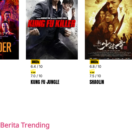
6.4 / 10
6.8 / 10
7.0 / 10
7.5 / 10
KUNG FU JUNGLE
SHAOLIN
PREV
NEXT
Berita Trending