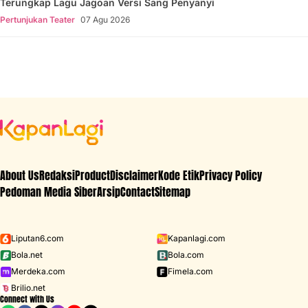
Terungkap Lagu Jagoan Versi Sang Penyanyi
Pertunjukan Teater
07 Agu 2026
About Us
Redaksi
Product
Disclaimer
Kode Etik
Privacy Policy
Pedoman Media Siber
Arsip
Contact
Sitemap
Liputan6.com
Kapanlagi.com
Bola.net
Bola.com
Merdeka.com
Fimela.com
Brilio.net
Connect with Us