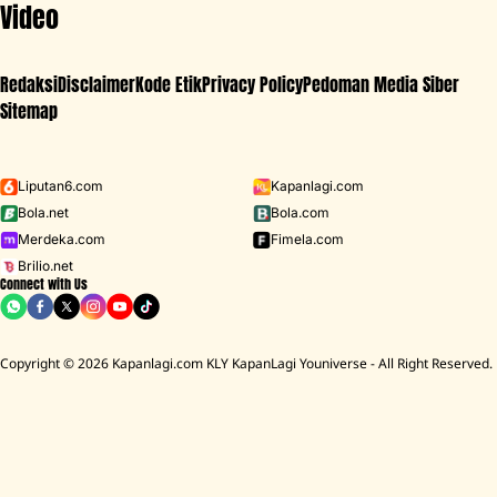
Video
Redaksi
Disclaimer
Kode Etik
Privacy Policy
Pedoman Media Siber
Sitemap
Iklan - Scroll ke bawah untuk melanjutkan
Liputan6.com
Kapanlagi.com
Bola.net
Bola.com
MENU
Merdeka.com
Fimela.com
Brilio.net
Connect with Us
D ACADEMY 8
Raisa
MCU
Aaliyah Massaid
Sarwendah
Lesti K
Copyright © 2026 Kapanlagi.com KLY KapanLagi Youniverse - All Right Reserved.
Home
Showbiz
Selebriti
Prilly Latuconsina
Prilly Latuconsina Piknik di Puncak
Bareng Keluarga dan Omara Esteghlal
Wulan Noviarina Anggraini