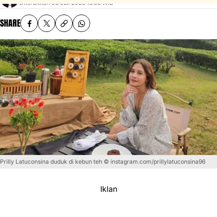
Diterbitkan
08 Juli 2026 13:55 WIB
SHARE
Prilly Latuconsina duduk di kebun teh © instagram.com/prillylatuconsina96
Iklan