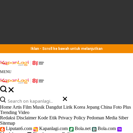
Iklan - Scroll ke bawah untuk melanjutkan
MENU
Home
Artis
Film
Musik
Dangdut
Lirik
Korea
Jepang
China
Foto
Plus
Trending
Video
Redaksi
Disclaimer
Kode Etik
Privacy Policy
Pedoman Media Siber
Sitemap
Liputan6.com
Kapanlagi.com
Bola.net
Bola.com