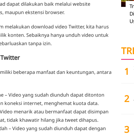
ad dapat dilakukan baik melalui website
T
us, maupun ekstensi browser.
D
U
m melakukan download video Twitter, kita harus
lik konten. Sebaiknya hanya unduh video untuk
ebarluaskan tanpa izin.
TR
Twitter
1
miliki beberapa manfaat dan keuntungan, antara
ne
– Video yang sudah diunduh dapat ditonton
2
n koneksi internet, menghemat kuota data.
Video menarik atau bermanfaat dapat disimpan
, tidak khawatir hilang jika tweet dihapus.
3
dah
– Video yang sudah diunduh dapat dengan