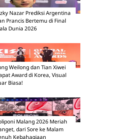
izky Nazar Prediksi Argentina
an Prancis Bertemu di Final
iala Dunia 2026
ong Weilong dan Tian Xiwei
apat Award di Korea, Visual
uar Biasa!
oliponi Malang 2026 Meriah
anget, dari Sore ke Malam
enuh Kebahagiaan