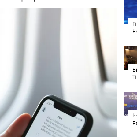
F
P
B
T
P
P