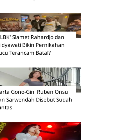
CLBK' Slamet Rahardjo dan
idyawati Bikin Pernikahan
ucu Terancam Batal?
arta Gono-Gini Ruben Onsu
an Sarwendah Disebut Sudah
untas