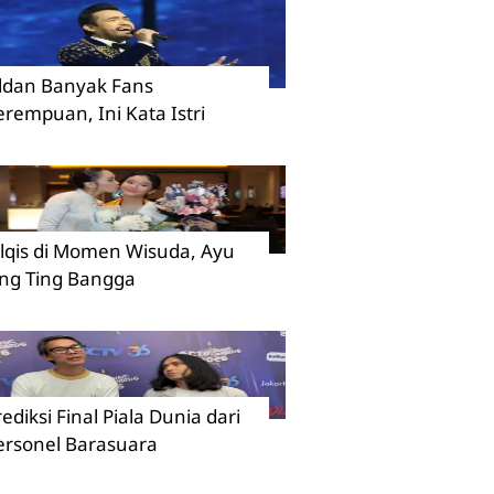
ildan Banyak Fans
erempuan, Ini Kata Istri
ilqis di Momen Wisuda, Ayu
ing Ting Bangga
rediksi Final Piala Dunia dari
ersonel Barasuara