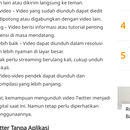
 lain atau dikirim langsung ke teman.
video
– Video yang sudah diunduh dapat diedit
dipotong atau digabungkan dengan video lain.
4
ng
– Video berisi informasi atau tutorial penting
rensi di masa mendatang.
bih baik
– Video dapat diunduh dalam resolusi
 lebih nyaman di layar besar.
5
ak perlu streaming berulang kali, cukup unduh
kali.
Video-video pendek dapat diunduh dan
mpilasi yang lebih panjang.
ut, kemampuan mengunduh video Twitter menjadi
gital saat ini. Namun tetap perlu diperhatikan
R
penggunaannya.
B
ter Tanpa Aplikasi