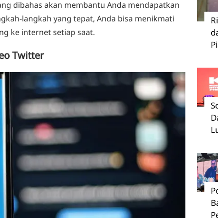
ang dibahas akan membantu Anda mendapatkan
ngkah-langkah yang tepat, Anda bisa menikmati
R
g ke internet setiap saat.
d
P
eo Twitter
S
D
L
P
B
P