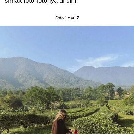
simak foto-fotonya di sini!
Foto
1
dari
7