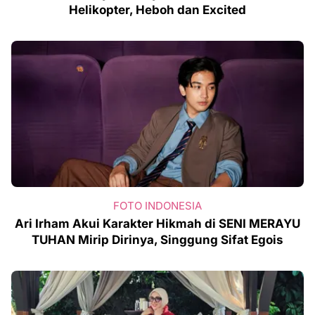
Helikopter, Heboh dan Excited
FOTO INDONESIA
Ari Irham Akui Karakter Hikmah di SENI MERAYU
TUHAN Mirip Dirinya, Singgung Sifat Egois