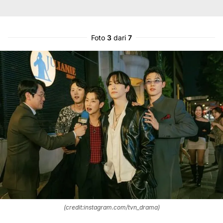
Foto
3
dari
7
(credit:instagram.com/tvn_drama)