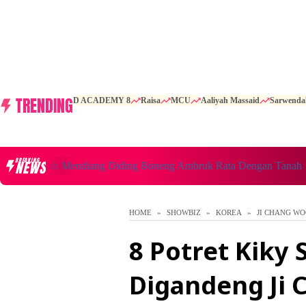
TRENDING
D ACADEMY 8
Raisa
MCU
Aaliyah Massaid
Sarwenda
BREAKING
NEWS
 Rumah Mendiang Diding Boneng Ambruk Rata Dengan Tanah
HOME
SHOWBIZ
KOREA
JI CHANG W
8 Potret Kiky 
Digandeng Ji 