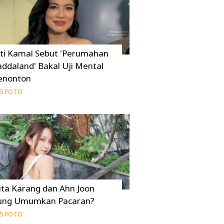
iti Kamal Sebut 'Perumahan
addaland' Bakal Uji Mental
enonton
5 FOTO
ita Karang dan Ahn Joon
ung Umumkan Pacaran?
5 FOTO