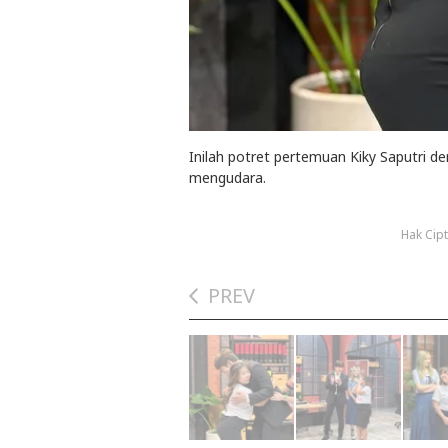
Inilah potret pertemuan Kiky Saputri d
mengudara.
Hak Cipt
PREV