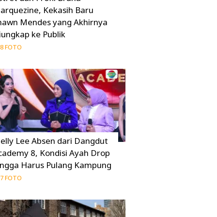
arquezine, Kekasih Baru
hawn Mendes yang Akhirnya
iungkap ke Publik
8 FOTO
elly Lee Absen dari Dangdut
cademy 8, Kondisi Ayah Drop
ingga Harus Pulang Kampung
7 FOTO