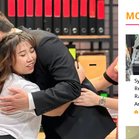
MO
S
R
R
A