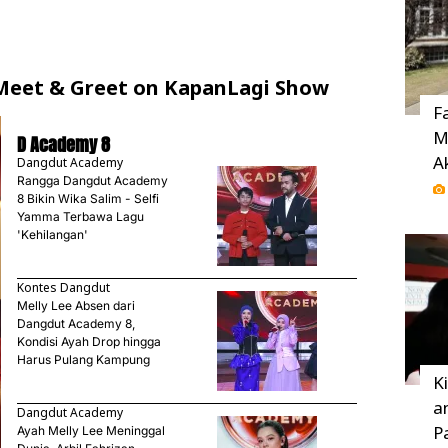
eet & Greet on KapanLagi Show
F
M
D Academy 8
A
Dangdut Academy
Rangga Dangdut Academy
8 Bikin Wika Salim - Selfi
Yamma Terbawa Lagu
'Kehilangan'
Kontes Dangdut
Melly Lee Absen dari
Dangdut Academy 8,
Kondisi Ayah Drop hingga
Harus Pulang Kampung
K
a
Dangdut Academy
P
Ayah Melly Lee Meninggal