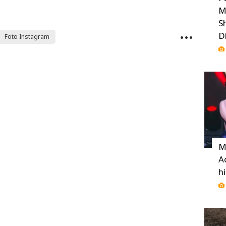
M
S
D
Foto Instagram
M
A
h