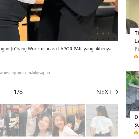
T
L
P
engan Ji Chang Wook di acara LAPOR PAK! yang akhirnya
a: instagram.com/kikysaputrii
1/8
NEXT
D
S