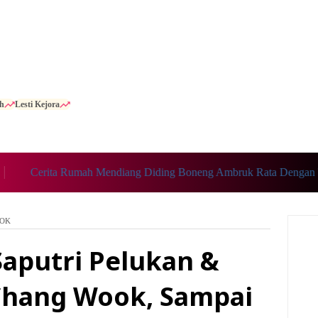
h
Lesti Kejora
Cerita Rumah Mendiang Diding Boneng Ambruk Rata Dengan Tanah
OOK
Saputri Pelukan &
Chang Wook, Sampai