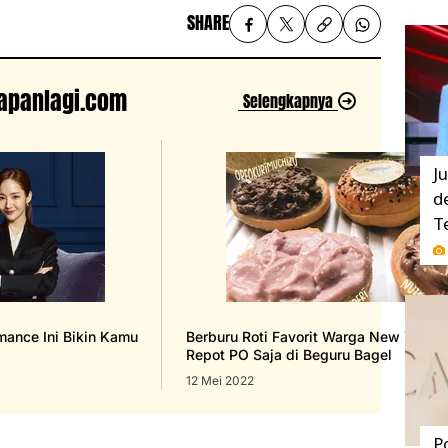
SHARE
 Kapanlagi.com
Selengkapnya
J
d
T
mance Ini Bikin Kamu
Berburu Roti Favorit Warga New York 
Repot PO Saja di Beguru Bagel
12 Mei 2022
P