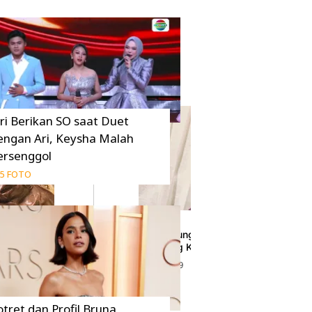
uri Berikan SO saat Duet
engan Ari, Keysha Malah
ersenggol
5 FOTO
di Malang, Bebas
8 Tahun Bernaung di YG Entertainment, Lee
Tak Perpanjang Kontrak
31 Desember 2019
otret dan Profil Bruna