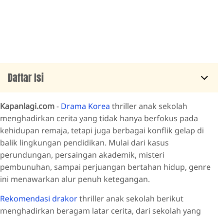
Daftar Isi
Kisah Bertahan Hidup Siswa dalam Situasi Penuh Ancaman
Kapanlagi.com
-
Drama Korea
thriller anak sekolah
Sekolah Elite dengan Sistem Kejam dan Rahasia Tersembunyi
menghadirkan cerita yang tidak hanya berfokus pada
kehidupan remaja, tetapi juga berbagai konflik gelap di
Konflik Pendidikan, Disiplin, dan Persaingan Antar Siswa
balik lingkungan pendidikan. Mulai dari kasus
Sisi Gelap Sekolah Elite dan Rahasia di Balik Kehidupan Remaja
perundungan, persaingan akademik, misteri
Balas Dendam dan Pengungkapan Kebenaran dari Masa Sekolah
pembunuhan, sampai perjuangan bertahan hidup, genre
ini menawarkan alur penuh ketegangan.
Rekomendasi drakor
thriller anak sekolah berikut
menghadirkan beragam latar cerita, dari sekolah yang