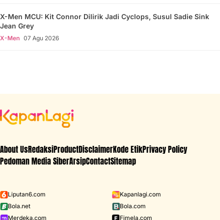
X-Men MCU: Kit Connor Dilirik Jadi Cyclops, Susul Sadie Sink
Jean Grey
X-Men
07 Agu 2026
About Us
Redaksi
Product
Disclaimer
Kode Etik
Privacy Policy
Pedoman Media Siber
Arsip
Contact
Sitemap
Liputan6.com
Kapanlagi.com
Bola.net
Bola.com
Merdeka.com
Fimela.com