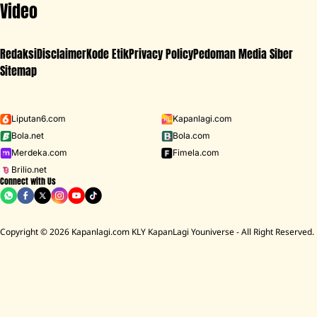
Video
Redaksi
Disclaimer
Kode Etik
Privacy Policy
Pedoman Media Siber
Sitemap
Iklan - Scroll ke bawah untuk melanjutkan
Liputan6.com
Kapanlagi.com
Bola.net
Bola.com
MENU
Merdeka.com
Fimela.com
Brilio.net
Connect with Us
D ACADEMY 8
Raisa
MCU
Aaliyah Massaid
Sarwendah
Lesti K
Copyright © 2026 Kapanlagi.com KLY KapanLagi Youniverse - All Right Reserved.
Home
Showbiz
Korea
15 Drakor Thriller Anak Sekolah dengan
Cerita Zombie, Misteri hingga Balas
Dendam