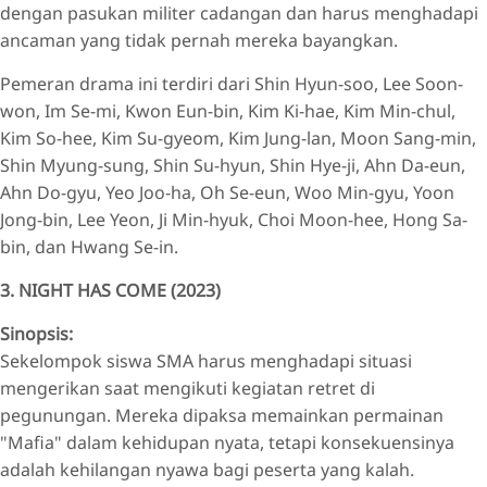
dengan pasukan militer cadangan dan harus menghadapi
ancaman yang tidak pernah mereka bayangkan.
Pemeran drama ini terdiri dari Shin Hyun-soo, Lee Soon-
won, Im Se-mi, Kwon Eun-bin, Kim Ki-hae, Kim Min-chul,
Kim So-hee, Kim Su-gyeom, Kim Jung-lan, Moon Sang-min,
Shin Myung-sung, Shin Su-hyun, Shin Hye-ji, Ahn Da-eun,
Ahn Do-gyu, Yeo Joo-ha, Oh Se-eun, Woo Min-gyu, Yoon
Jong-bin, Lee Yeon, Ji Min-hyuk, Choi Moon-hee, Hong Sa-
bin, dan Hwang Se-in.
3. NIGHT HAS COME (2023)
Sinopsis:
Sekelompok siswa SMA harus menghadapi situasi
mengerikan saat mengikuti kegiatan retret di
pegunungan. Mereka dipaksa memainkan permainan
"Mafia" dalam kehidupan nyata, tetapi konsekuensinya
adalah kehilangan nyawa bagi peserta yang kalah.