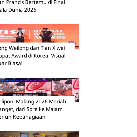
an Prancis Bertemu di Final
iala Dunia 2026
ong Weilong dan Tian Xiwei
apat Award di Korea, Visual
uar Biasa!
oliponi Malang 2026 Meriah
anget, dari Sore ke Malam
enuh Kebahagiaan