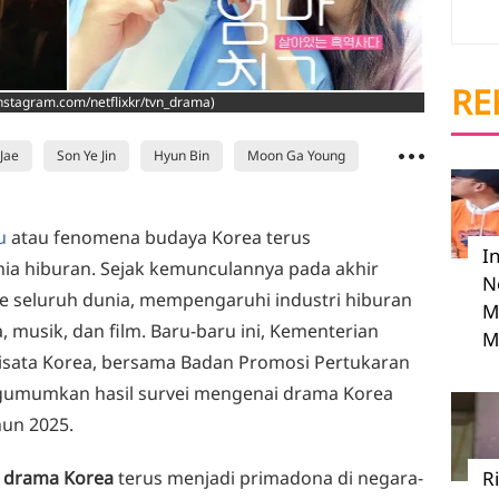
RE
instagram.com/netflixkr/tvn_drama)
 Jae
Son Ye Jin
Hyun Bin
Moon Ga Young
u
atau fenomena budaya Korea terus
I
ia hiburan. Sejak kemunculannya pada akhir
N
 seluruh dunia, mempengaruhi industri hiburan
M
, musik, dan film. Baru-baru ini, Kementerian
M
isata Korea, bersama Badan Promosi Pertukaran
ngumumkan hasil survei mengenai drama Korea
hun 2025.
a
drama Korea
terus menjadi primadona di negara-
R