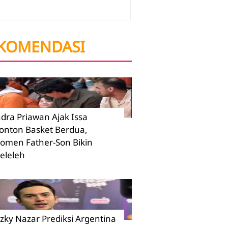
KOMENDASI
ndra Priawan Ajak Issa
onton Basket Berdua,
omen Father-Son Bikin
eleleh
izky Nazar Prediksi Argentina