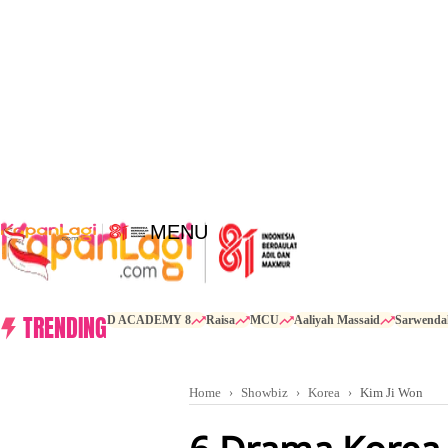
MENU
TRENDING
D ACADEMY 8
Raisa
MCU
Aaliyah Massaid
Sarwenda
Home
Showbiz
Korea
Kim Ji Won