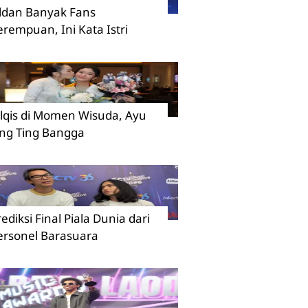
ildan Banyak Fans
erempuan, Ini Kata Istri
ilqis di Momen Wisuda, Ayu
ing Ting Bangga
rediksi Final Piala Dunia dari
ersonel Barasuara