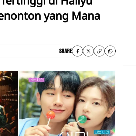
ertinggi di Hallyu
enonton yang Mana
SHARE