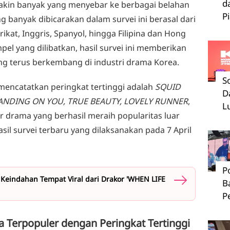
d
makin banyak yang menyebar ke berbagai belahan
P
g banyak dibicarakan dalam survei ini berasal dari
ikat, Inggris, Spanyol, hingga Filipina dan Hong
pel yang dilibatkan, hasil survei ini memberikan
ng terus berkembang di industri drama Korea.
S
encatatkan peringkat tertinggi adalah
SQUID
D
ANDING ON YOU, TRUE BEAUTY, LOVELY RUNNER
,
L
ar drama yang berhasil meraih popularitas luar
sil survei terbaru yang dilaksanakan pada 7 April
P
 Keindahan Tempat Viral dari Drakor 'WHEN LIFE
B
P
 Terpopuler dengan Peringkat Tertinggi