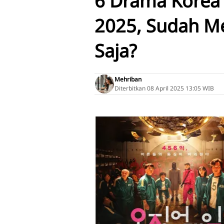
6 Drama Korea T
2025, Sudah M
Saja?
Mehriban
Diterbitkan
08 April 2025 13:05 WIB