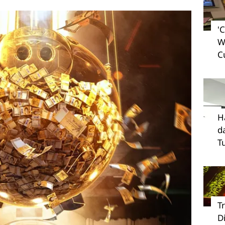
'
W
C
H
d
T
T
D