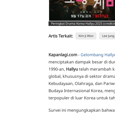
Peringkat Drama Korea Hallyu 2025 (credit:
Artis Terkait:
Kim Ji Won
Lee Jung
Kapanlagi.com
-
Gelombang Hally
menciptakan dampak besar di dun
1990-an,
Hallyu
telah merambah ke
global, khususnya di sektor drama
Kebudayaan, Olahraga, dan Pariw
Budaya Internasional Korea, me
terpopuler di luar Korea untuk ta
Survei ini mengungkapkan bahw