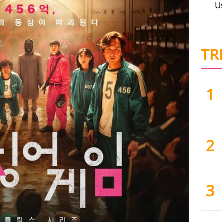
U
TR
1
2
3