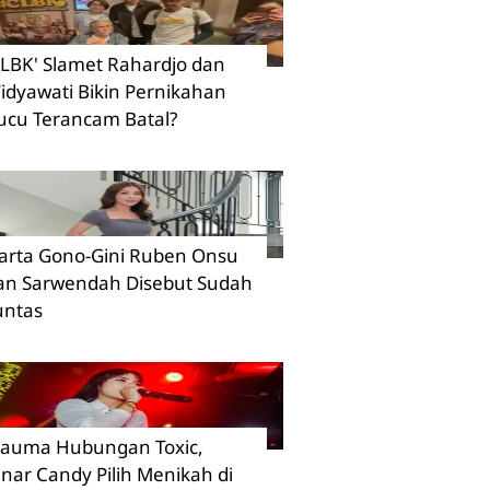
CLBK' Slamet Rahardjo dan
idyawati Bikin Pernikahan
ucu Terancam Batal?
arta Gono-Gini Ruben Onsu
an Sarwendah Disebut Sudah
untas
rauma Hubungan Toxic,
inar Candy Pilih Menikah di