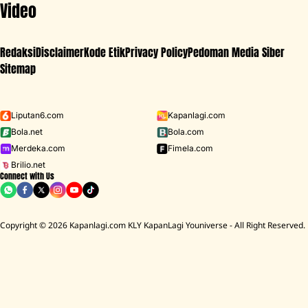
Video
Redaksi
Disclaimer
Kode Etik
Privacy Policy
Pedoman Media Siber
Sitemap
Iklan - Scroll ke bawah untuk melanjutkan
Liputan6.com
Kapanlagi.com
Bola.net
Bola.com
MENU
Merdeka.com
Fimela.com
Brilio.net
Connect with Us
D ACADEMY 8
Raisa
MCU
Aaliyah Massaid
Sarwendah
Lesti K
Copyright © 2026 Kapanlagi.com KLY KapanLagi Youniverse - All Right Reserved.
Home
Showbiz
Korea
Daftar Film Korea tentang Pembalap
yang Penuh Ketegangan, dari Kisah
Kriminal Kelas Kakap - Geng Jalanan