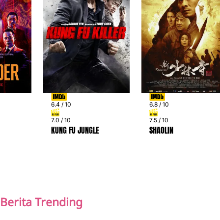
6.4 / 10
6.8 / 10
7.0 / 10
7.5 / 10
KUNG FU JUNGLE
SHAOLIN
PREV
NEXT
Berita Trending