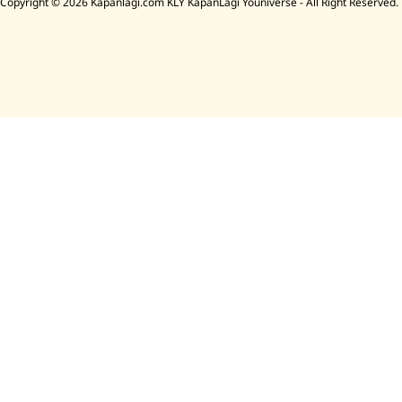
Copyright © 2026 Kapanlagi.com KLY KapanLagi Youniverse - All Right Reserved.