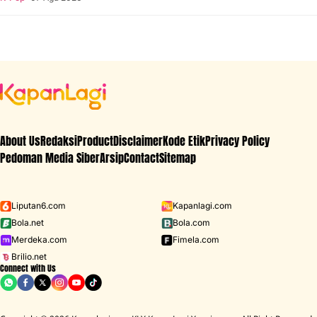
About Us
Redaksi
Product
Disclaimer
Kode Etik
Privacy Policy
Pedoman Media Siber
Arsip
Contact
Sitemap
Liputan6.com
Kapanlagi.com
Bola.net
Bola.com
Merdeka.com
Fimela.com
Brilio.net
Connect with Us