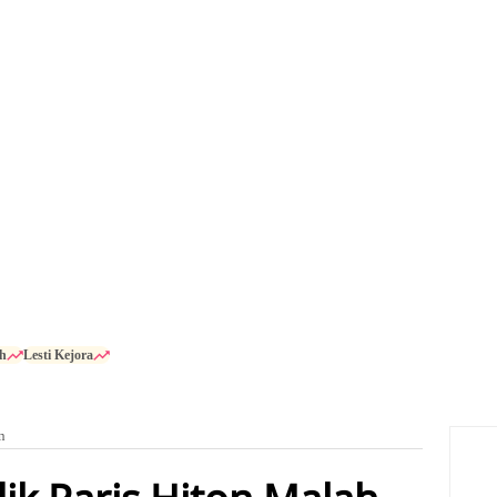
h
Lesti Kejora
n