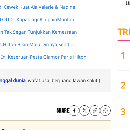
U
adi Cewek Kuat Ala Valerie & Nadine
 LOUD - Kapanlagi #LupainMantan
TR
ton Tak Segan Tunjukkan Kemesraan
s Hilton Bikin Malu Dirinya Sendiri
1
Ini Keseruan Pesta Glamor Paris Hilton
ggal dunia
, wafat usai berjuang lawan sakit.)
2
3
SHARE