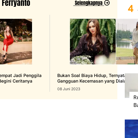
a Ferryanto
Selengkapnya
4
5
empat Jadi Penggila
Bukan Soal Biaya Hidup, Ternyata Ini 
Begini Ceritanya
Gangguan Kecemasan yang Dialami Au
08 Juni 2023
R
B