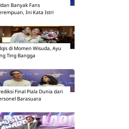
ildan Banyak Fans
erempuan, Ini Kata Istri
ilqis di Momen Wisuda, Ayu
ing Ting Bangga
rediksi Final Piala Dunia dari
ersonel Barasuara