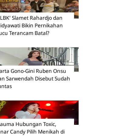
CLBK' Slamet Rahardjo dan
idyawati Bikin Pernikahan
ucu Terancam Batal?
arta Gono-Gini Ruben Onsu
an Sarwendah Disebut Sudah
untas
rauma Hubungan Toxic,
inar Candy Pilih Menikah di