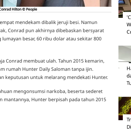
Conrad Hilton © People
'
 sempat mendekam dibalik jeruji besi. Namun
W
k, Conrad pun akhirnya dibebaskan bersyarat
C
lumayan besar, 60 ribu dolar atau sekitar 800
 saja Conrad membuat ulah. Tahun 2015 kemarin,
H
am rumah Hunter Daily Saloman tanpa ijin.
d
an keputusan untuk melarang mendekati Hunter.
T
ketahuan mengonsumsi narkoba, beserta sederet
n mantannya, Hunter berpisah pada tahun 2015
T
D