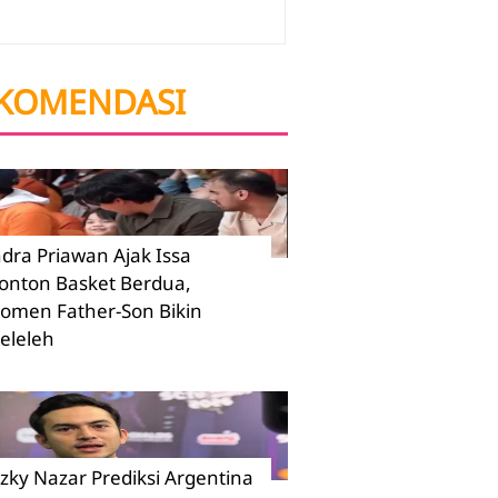
KOMENDASI
ndra Priawan Ajak Issa
onton Basket Berdua,
omen Father-Son Bikin
eleleh
izky Nazar Prediksi Argentina