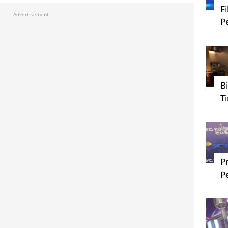
F
Advertisement
P
B
T
P
P