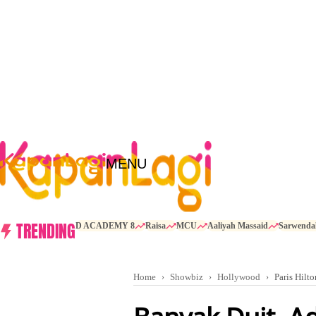
MENU
TRENDING
D ACADEMY 8
Raisa
MCU
Aaliyah Massaid
Sarwenda
Home
Showbiz
Hollywood
Paris Hilto