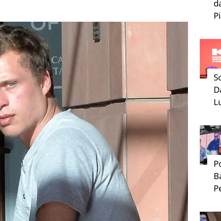
d
P
S
D
L
P
B
P