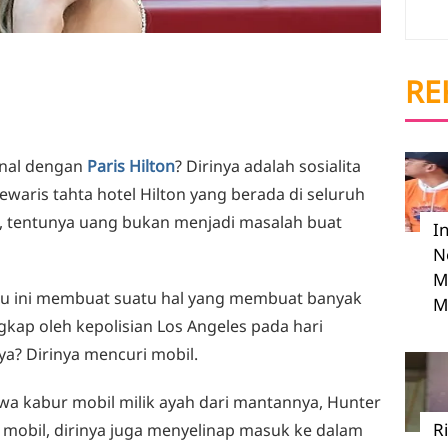
RE
enal dengan
Paris Hilton
? Dirinya adalah sosialita
waris tahta hotel Hilton yang berada di seluruh
t, tentunya uang bukan menjadi masalah buat
I
N
M
aru ini membuat suatu hal yang membuat banyak
M
gkap oleh kepolisian Los Angeles pada hari
a? Dirinya mencuri mobil.
wa kabur mobil milik ayah dari mantannya, Hunter
R
 mobil, dirinya juga menyelinap masuk ke dalam