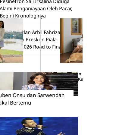
Pesinetron Sali Irsalina Diduga
Alami Penganiayaan Oleh Pacar,
Begini Kronologinya
Melly Lee dan Arbil Fahrizan
Meriahkan Preskon Piala
Presiden 2026 Road to Final
Penyebab
Alami Gangguan Kecemasan, Aura Kasih Me
ra Kasih
Ketika Melihat Keluarga Orang Lain Bisa H
08 Juni 2023
uben Onsu dan Sarwendah
akal Bertemu