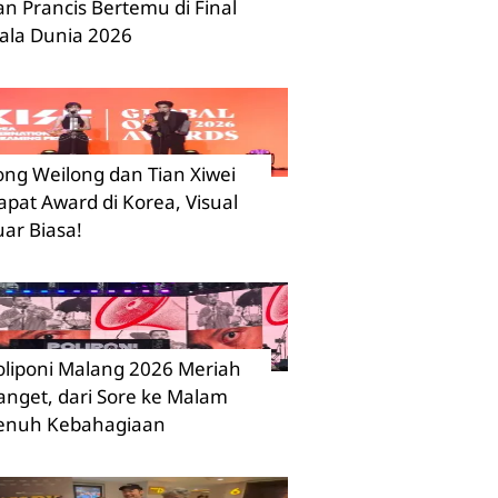
an Prancis Bertemu di Final
iala Dunia 2026
ong Weilong dan Tian Xiwei
apat Award di Korea, Visual
uar Biasa!
oliponi Malang 2026 Meriah
anget, dari Sore ke Malam
enuh Kebahagiaan