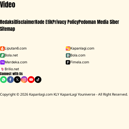
Video
Redaksi
Disclaimer
Kode Etik
Privacy Policy
Pedoman Media Siber
Sitemap
Iklan - Scroll ke bawah untuk melanjutkan
Liputan6.com
Kapanlagi.com
Bola.net
Bola.com
MENU
Merdeka.com
Fimela.com
Brilio.net
Connect with Us
D ACADEMY 8
Raisa
MCU
Aaliyah Massaid
Sarwendah
Lesti K
BREAKING
NEWS
Copyright © 2026 Kapanlagi.com KLY KapanLagi Youniverse - All Right Reserved.
mah Mendiang Diding Boneng Ambruk Rata Dengan Tanah
Cerita Rumah
HOME
SHOWBIZ
SELEBRITI
NIA RAMADHANI