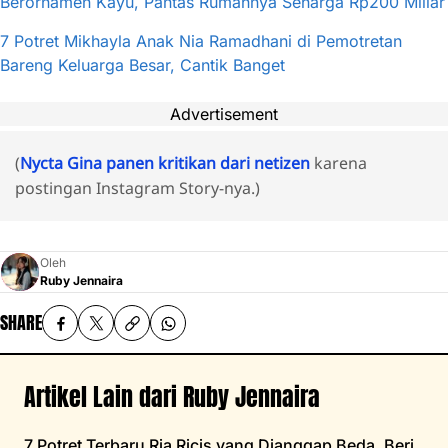
Berornamen Kayu, Pantas Rumahnya Seharga Rp200 Miliar
7 Potret Mikhayla Anak Nia Ramadhani di Pemotretan
Bareng Keluarga Besar, Cantik Banget
Advertisement
(
Nycta Gina panen kritikan dari netizen
karena
postingan Instagram Story-nya.)
Oleh
Ruby Jennaira
SHARE
Artikel Lain dari Ruby Jennaira
7 Potret Terbaru Ria Ricis yang Dianggap Beda, Beri