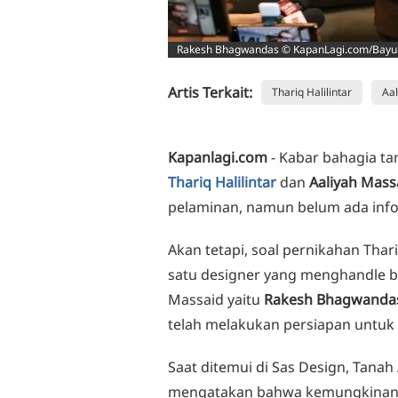
Rakesh Bhagwandas © KapanLagi.com/Bayu
Artis Terkait:
Thariq Halilintar
Aal
Kapanlagi.com
- Kabar bahagia t
Thariq Halilintar
dan
Aaliyah Mass
pelaminan, namun belum ada informa
Akan tetapi, soal pernikahan Thar
satu designer yang menghandle ba
Massaid yaitu
Rakesh Bhagwanda
telah melakukan persiapan untuk ha
Saat ditemui di Sas Design, Tanah
mengatakan bahwa kemungkinan 