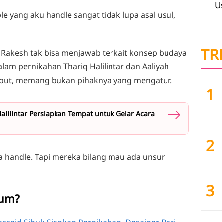
U
le yang aku handle sangat tidak lupa asal usul,
TR
jut Rakesh tak bisa menjawab terkait konsep budaya
lam pernikahan Thariq Halilintar dan Aaliyah
sebut, memang bukan pihaknya yang mengatur.
1
alilintar Persiapkan Tempat untuk Gelar Acara
2
a handle. Tapi mereka bilang mau ada unsur
3
lum?
Massaid Sibuk Siapkan Pernikahan, Desainer Beri