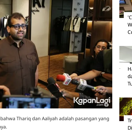
'
W
C
H
d
T
i bahwa Thariq dan Aaliyah adalah pasangan yang
T
ya.
D