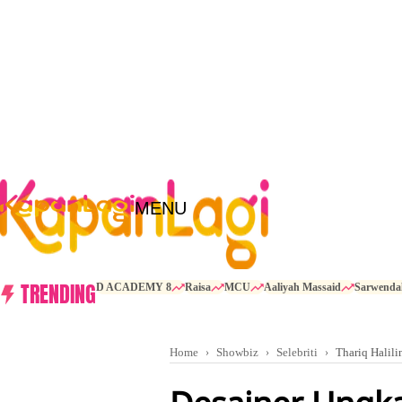
MENU
TRENDING
D ACADEMY 8
Raisa
MCU
Aaliyah Massaid
Sarwenda
Home
Showbiz
Selebriti
Thariq Halili