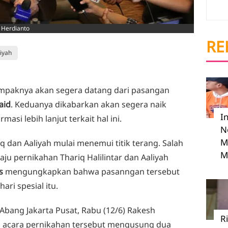
 Herdianto
RE
iyah
ampaknya akan segera datang dari pasangan
aid
. Keduanya dikabarkan akan segera naik
I
si lebih lanjut terkait hal ini.
N
M
iq dan Aaliyah mulai menemui titik terang. Salah
M
ju pernikahan Thariq Halilintar dan Aaliyah
s
mengungkapkan bahwa pasanngan tersebut
ri spesial itu.
 Abang Jakarta Pusat, Rabu (12/6) Rakesh
R
acara pernikahan tersebut mengusung dua