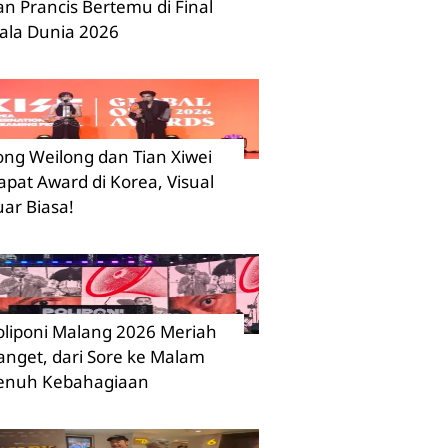
an Prancis Bertemu di Final
iala Dunia 2026
ong Weilong dan Tian Xiwei
apat Award di Korea, Visual
uar Biasa!
oliponi Malang 2026 Meriah
anget, dari Sore ke Malam
enuh Kebahagiaan