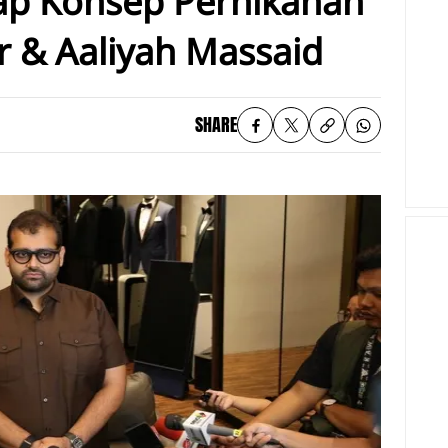
ap Konsep Pernikahan
ar & Aaliyah Massaid
SHARE