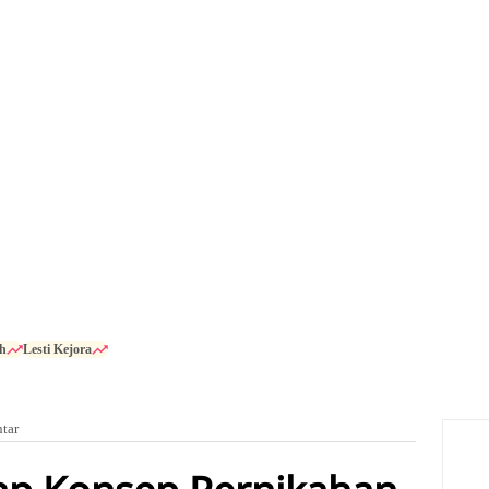
h
Lesti Kejora
ntar