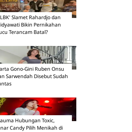
CLBK' Slamet Rahardjo dan
idyawati Bikin Pernikahan
ucu Terancam Batal?
arta Gono-Gini Ruben Onsu
an Sarwendah Disebut Sudah
untas
rauma Hubungan Toxic,
inar Candy Pilih Menikah di