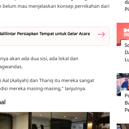
d
 belum mau menjelaskan konsep pernikahan dari
P
alilintar Persiapkan Tempat untuk Gelar Acara
S
D
nya akan ada dua sisi, ada lokal dan
L
hagwandas.
i Aal (Aaliyah) dan Thariq itu mereka sangat
isi mereka masing-masing," lanjutnya.
P
al
B
P