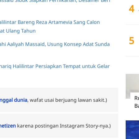
4
alilintar Bareng Reza Artamevia Sang Calon
at Ulang Tahun
5
kahi Aaliyah Massaid, Usung Konsep Adat Sunda
hariq Halilintar Persiapkan Tempat untuk Gelar
R
ggal dunia
, wafat usai berjuang lawan sakit.)
B
 netizen
karena postingan Instagram Story-nya.)