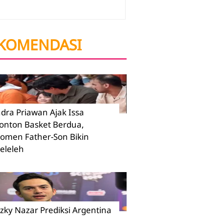
KOMENDASI
ndra Priawan Ajak Issa
onton Basket Berdua,
omen Father-Son Bikin
eleleh
izky Nazar Prediksi Argentina