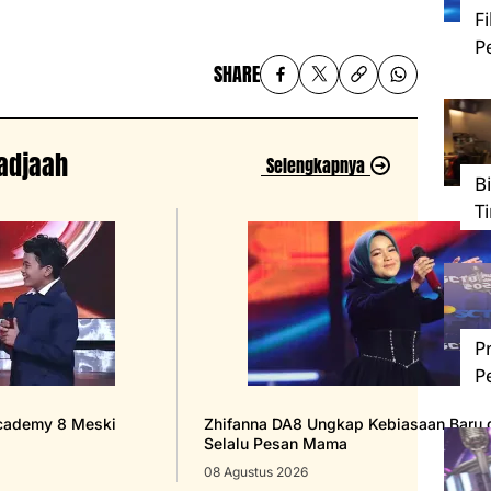
F
P
SHARE
jadjaah
Selengkapnya
B
T
P
P
Academy 8 Meski
Zhifanna DA8 Ungkap Kebiasaan Baru d
Selalu Pesan Mama
08 Agustus 2026