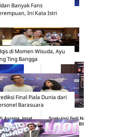
ildan Banyak Fans
erempuan, Ini Kata Istri
ilqis di Momen Wisuda, Ayu
ing Ting Bangga
rediksi Final Piala Dunia dari
ersonel Barasuara
i Asrama, Ingat
Spekulasi Fedi Nuril-Reza Rahadian di Dho
Manoj Punjabi Bilang Begini
08 Agustus 2026