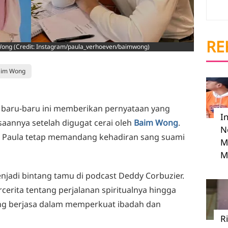
RE
ong (Credit: Instagram/paula_verhoeven/baimwong)
aim Wong
, baru-baru ini memberikan pernyataan yang
I
aannya setelah digugat cerai oleh
Baim Wong
.
N
h, Paula tetap memandang kehadiran sang suami
M
M
enjadi bintang tamu di podcast Deddy Corbuzier.
cerita tentang perjalanan spiritualnya hingga
ng berjasa dalam memperkuat ibadah dan
R