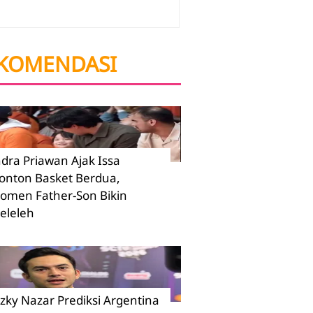
KOMENDASI
ndra Priawan Ajak Issa
onton Basket Berdua,
omen Father-Son Bikin
eleleh
izky Nazar Prediksi Argentina