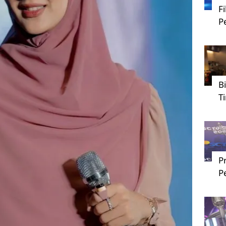
F
P
B
T
P
P