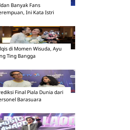
ildan Banyak Fans
erempuan, Ini Kata Istri
ilqis di Momen Wisuda, Ayu
ing Ting Bangga
rediksi Final Piala Dunia dari
ersonel Barasuara