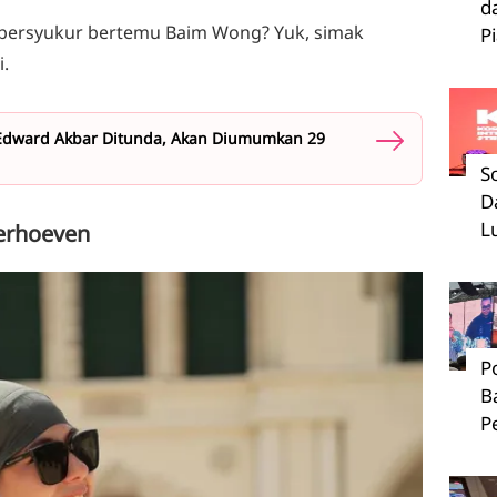
d
bersyukur bertemu Baim Wong? Yuk, simak
P
i.
 Edward Akbar Ditunda, Akan Diumumkan 29
S
D
L
Verhoeven
P
B
P