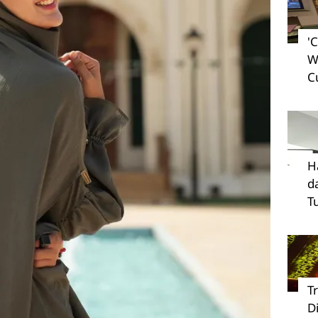
'
W
C
H
d
T
T
D