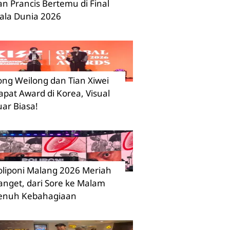
an Prancis Bertemu di Final
iala Dunia 2026
ong Weilong dan Tian Xiwei
apat Award di Korea, Visual
uar Biasa!
oliponi Malang 2026 Meriah
anget, dari Sore ke Malam
enuh Kebahagiaan