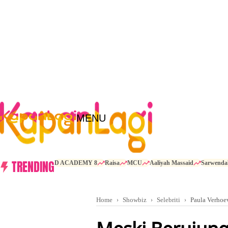
MENU
TRENDING
D ACADEMY 8
Raisa
MCU
Aaliyah Massaid
Sarwenda
Home
Showbiz
Selebriti
Paula Verhoe