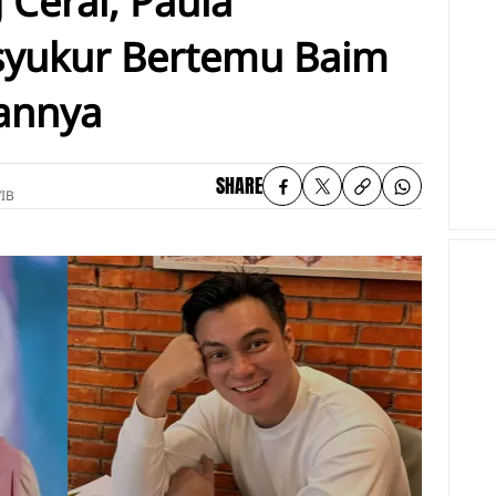
 Cerai, Paula
syukur Bertemu Baim
sannya
SHARE
WIB