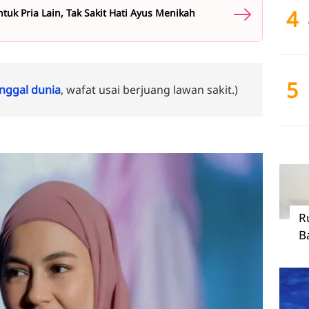
4
ntuk Pria Lain, Tak Sakit Hati Ayus Menikah
5
ggal dunia
, wafat usai berjuang lawan sakit.)
R
B