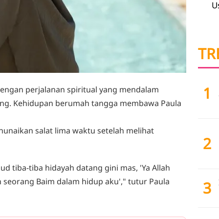
U
TR
1
dengan perjalanan spiritual yang mendalam
ong. Kehidupan berumah tangga membawa Paula
nunaikan salat lima waktu setelah melihat
2
d tiba-tiba hidayah datang gini mas, 'Ya Allah
n seorang Baim dalam hidup aku'," tutur Paula
3