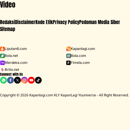
Video
Redaksi
Disclaimer
Kode Etik
Privacy Policy
Pedoman Media Siber
Sitemap
Iklan - Scroll ke bawah untuk melanjutkan
Liputan6.com
Kapanlagi.com
Bola.net
Bola.com
MENU
Merdeka.com
Fimela.com
Brilio.net
Connect with Us
D ACADEMY 8
Raisa
MCU
Aaliyah Massaid
Sarwendah
Lesti K
Copyright © 2026 Kapanlagi.com KLY KapanLagi Youniverse - All Right Reserved.
Home
Showbiz
Selebriti
Tata Janeeta
Tata Janeeta Ungkap Pengalaman Akting
di Film 'MUSLIHAT', Jadi Momen
Berharga Dalam Kariernya