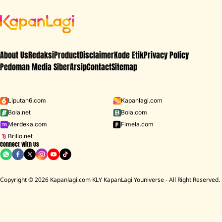
About Us
Redaksi
Product
Disclaimer
Kode Etik
Privacy Policy
Pedoman Media Siber
Arsip
Contact
Sitemap
Liputan6.com
Kapanlagi.com
Bola.net
Bola.com
Merdeka.com
Fimela.com
Brilio.net
Connect with Us
Copyright © 2026 Kapanlagi.com KLY KapanLagi Youniverse - All Right Reserved.