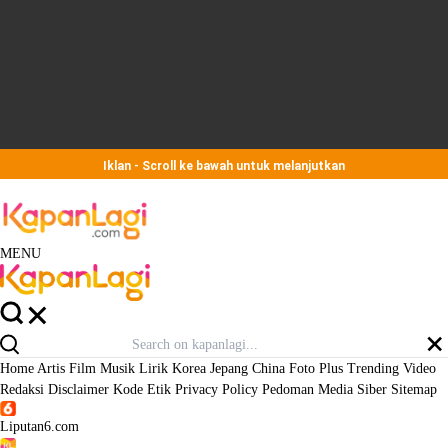
Iklan - Scroll ke bawah untuk melanjutkan
MENU
Home
Artis
Film
Musik
Lirik
Korea
Jepang
China
Foto
Plus
Trending
Video
Redaksi
Disclaimer
Kode Etik
Privacy Policy
Pedoman Media Siber
Sitemap
Liputan6.com