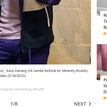
R
T
B
ue," kata Danang DA sambil berbisik ke Melaney Ricardo,
Rabu (31/8/2022).
P
S
 instagram.com/danang_official91
D
1/8
NEXT