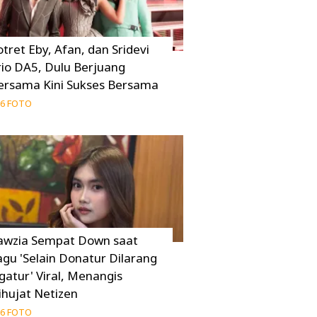
otret Eby, Afan, dan Sridevi
rio DA5, Dulu Berjuang
ersama Kini Sukses Bersama
6 FOTO
awzia Sempat Down saat
agu 'Selain Donatur Dilarang
gatur' Viral, Menangis
ihujat Netizen
6 FOTO