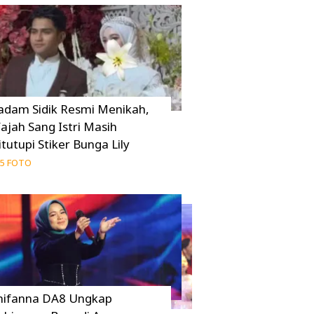
adam Sidik Resmi Menikah,
ajah Sang Istri Masih
itutupi Stiker Bunga Lily
5 FOTO
hifanna DA8 Ungkap