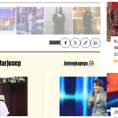
K
SHARE
W
D
 Marjosep
Selengkapnya
Z