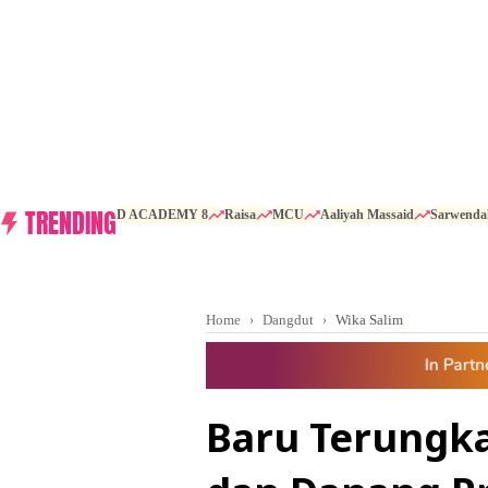
TRENDING
D ACADEMY 8
Raisa
MCU
Aaliyah Massaid
Sarwenda
Home
Dangdut
Wika Salim
Baru Terungka