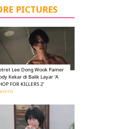
RE PICTURES
otret Lee Dong Wook Pamer
ody Kekar di Balik Layar 'A
HOP FOR KILLERS 2'
6 FOTO