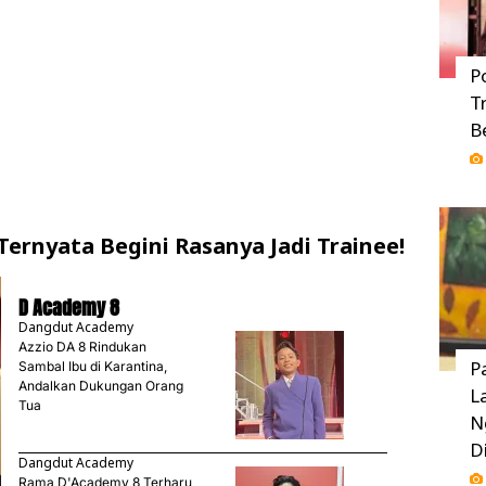
P
T
B
, Ternyata Begini Rasanya Jadi Trainee!
D Academy 8
Dangdut Academy
Azzio DA 8 Rindukan
P
Sambal Ibu di Karantina,
Andalkan Dukungan Orang
L
Tua
N
D
Dangdut Academy
Rama D'Academy 8 Terharu