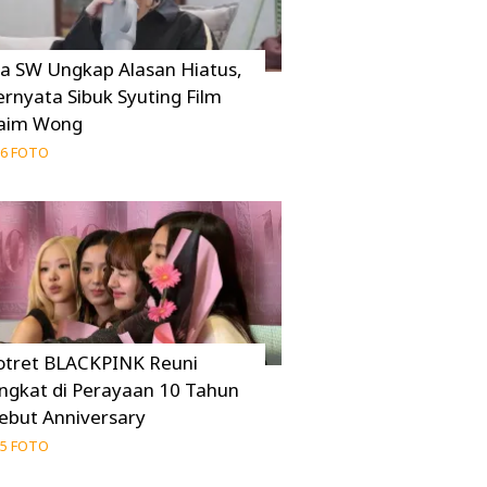
ia SW Ungkap Alasan Hiatus,
ernyata Sibuk Syuting Film
aim Wong
6 FOTO
otret BLACKPINK Reuni
ingkat di Perayaan 10 Tahun
ebut Anniversary
5 FOTO