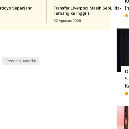
K
I
ardoyo Sepanjang
Transfer Liverpool Masih Sepi, Rizky B
Terbang ke Inggris
02 Agustus 2026
Trending Dangdut
D
S
K