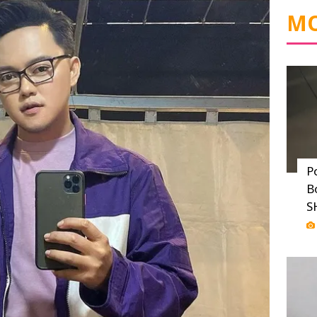
MO
P
B
S