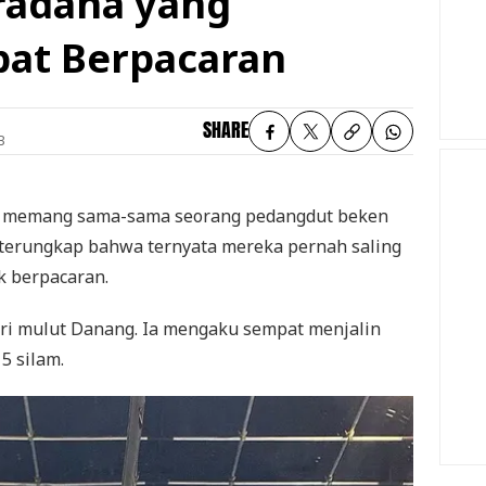
radana yang
pat Berpacaran
SHARE
B
memang sama-sama seorang pedangdut beken
a terungkap bahwa ternyata mereka pernah saling
k berpacaran.
ari mulut Danang. Ia mengaku sempat menjalin
5 silam.