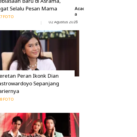
ebiasaan Baru di Asrama,
ngat Selalu Pesan Mama
illar Agendakan
Panggung D'Academy 8 Diwarnai 4 Wakil d
Intip Profilnya
7 FOTO
02 Agustus 2026
eretan Peran Ikonk Dian
astrowardoyo Sepanjang
ariernya
8 FOTO