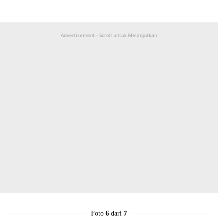
Advertisement - Scroll untuk Melanjutkan
Foto
6
dari
7