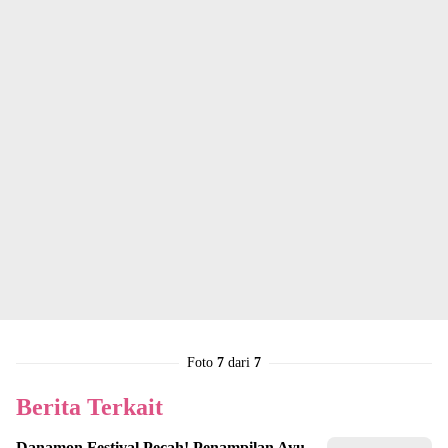
Foto
7
dari
7
Berita Terkait
Danamon Festival Pecah! Penampilan Ayu