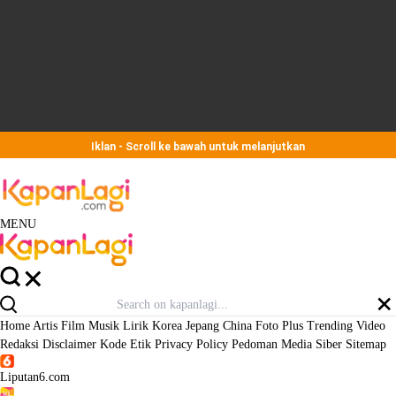
Iklan - Scroll ke bawah untuk melanjutkan
MENU
Home
Artis
Film
Musik
Lirik
Korea
Jepang
China
Foto
Plus
Trending
Video
Redaksi
Disclaimer
Kode Etik
Privacy Policy
Pedoman Media Siber
Sitemap
Liputan6.com