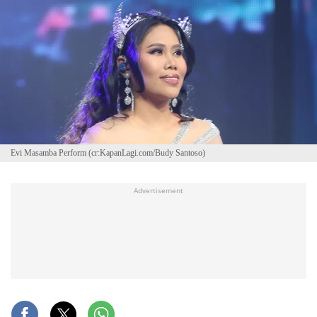
Evi Masamba Perform (cr:KapanLagi.com/Budy Santoso)
Advertisement