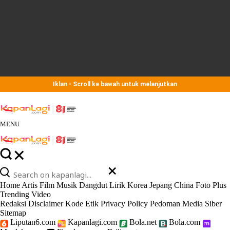
Iklan - Scroll ke bawah untuk melanjutkan
MENU
Home
Artis
Film
Musik
Dangdut
Lirik
Korea
Jepang
China
Foto
Plus
Trending
Video
Redaksi
Disclaimer
Kode Etik
Privacy Policy
Pedoman Media Siber
Sitemap
Liputan6.com
Kapanlagi.com
Bola.net
Bola.com