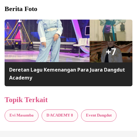
Berita Foto
+7
Deretan Lagu Kemenangan Para Juara Dangdut
Academy
Topik Terkait
Evi Masamba
D ACADEMY 8
Event Dangdut