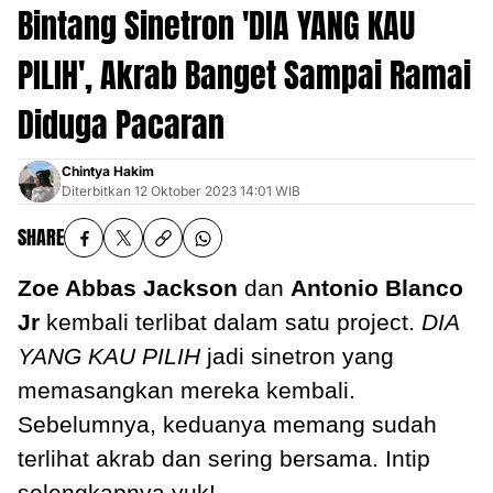
Bintang Sinetron 'DIA YANG KAU
PILIH', Akrab Banget Sampai Ramai
Diduga Pacaran
Chintya Hakim
Diterbitkan
12 Oktober 2023 14:01 WIB
SHARE
Zoe Abbas Jackson
dan
Antonio Blanco
Jr
kembali terlibat dalam satu project.
DIA
YANG KAU PILIH
jadi sinetron yang
memasangkan mereka kembali.
Sebelumnya, keduanya memang sudah
terlihat akrab dan sering bersama. Intip
selengkapnya yuk!