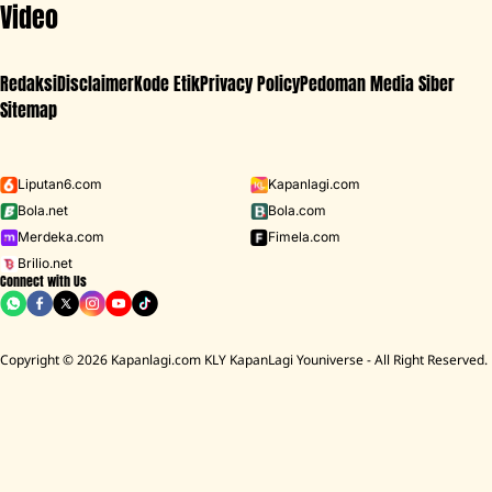
Video
Redaksi
Disclaimer
Kode Etik
Privacy Policy
Pedoman Media Siber
Sitemap
Iklan - Scroll ke bawah untuk melanjutkan
Liputan6.com
Kapanlagi.com
Bola.net
Bola.com
MENU
Merdeka.com
Fimela.com
Brilio.net
Connect with Us
D ACADEMY 8
Raisa
MCU
Aaliyah Massaid
Sarwendah
Lesti K
BREAKING
NEWS
Copyright © 2026 Kapanlagi.com KLY KapanLagi Youniverse - All Right Reserved.
Cerita Rumah Mendiang Diding Boneng Ambruk Rata Dengan Tan
HOME
SHOWBIZ
KOREA
BAEKHYUN EXO