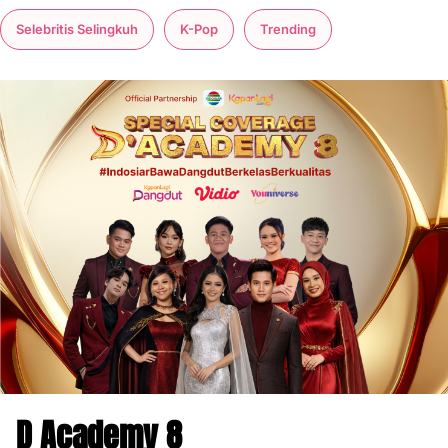
Selebritis Selingkuh
K-Pop
Trending
D Academy 8