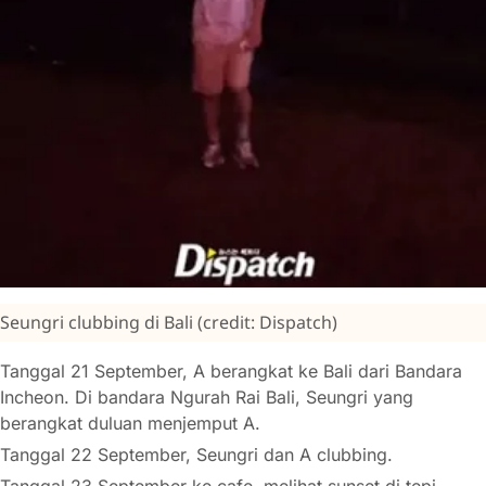
Seungri clubbing di Bali (credit: Dispatch)
Tanggal 21 September, A berangkat ke Bali dari Bandara
Incheon. Di bandara Ngurah Rai Bali, Seungri yang
berangkat duluan menjemput A.
Tanggal 22 September, Seungri dan A clubbing.
Tanggal 23 September ke cafe, melihat sunset di tepi