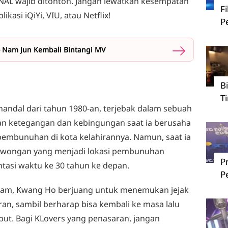
AL wajib ditonton. Jangan lewatkan kesempatan
F
kasi iQiYi, VIU, atau Netflix!
P
o Nam Jun Kembali Bintangi MV
B
T
handal dari tahun 1980-an, terjebak dalam sebuah
n ketegangan dan kebingungan saat ia berusaha
mbunuhan di kota kelahirannya. Namun, saat ia
owongan yang menjadi lokasi pembunuhan
P
tasi waktu ke 30 tahun ke depan.
P
am, Kwang Ho berjuang untuk menemukan jejak
an, sambil berharap bisa kembali ke masa lalu
t. Bagi KLovers yang penasaran, jangan