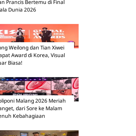
an Prancis Bertemu di Final
iala Dunia 2026
ong Weilong dan Tian Xiwei
apat Award di Korea, Visual
uar Biasa!
oliponi Malang 2026 Meriah
anget, dari Sore ke Malam
enuh Kebahagiaan