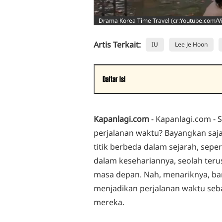
Drama Korea Time Travel (cr:Youtube.com/Vi
Artis Terkait:
IU
Lee Je Hoon
Daftar Isi
365: REPEAT THE YEAR (2020)
MR. QUEEN (2020)
Kapanlagi.com
- Kapanlagi.com - 
SIGNAL (2016)
perjalanan waktu? Bayangkan saja,
TUNNEL (2017)
titik berbeda dalam sejarah, seper
MOON LOVERS: SCARLET HEART RYEO (2016)
dalam kesehariannya, seolah terus
LIVE UP TO YOUR NAME (2017)
masa depan. Nah, menariknya, ba
ALICE (2020)
menjadikan perjalanan waktu seba
THE KING: ETERNAL MONARCH (2020)
mereka.
SISYPHUS: THE MYTH (2021)
TIMES (2021)