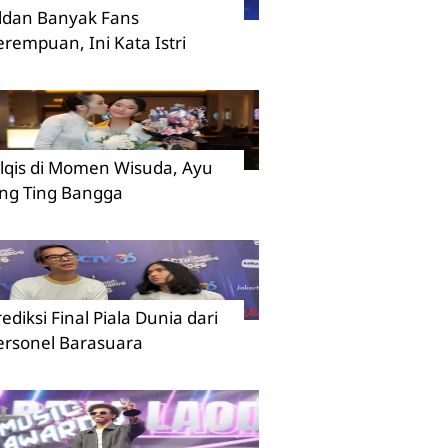
ildan Banyak Fans
erempuan, Ini Kata Istri
ilqis di Momen Wisuda, Ayu
ing Ting Bangga
rediksi Final Piala Dunia dari
ersonel Barasuara