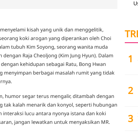
U
enyelami kisah yang unik dan menggelitik,
TR
seorang koki arogan yang diperankan oleh Choi
k dalam tubuh Kim Soyong, seorang wanita muda
h dengan Raja Cheoljong (Kim Jung Hyun). Dalam
1
i dengan kehidupan sebagai Ratu, Bong Hwan
 menyimpan berbagai masalah rumit yang tidak
arnya.
2
m, humor segar terus mengalir, ditambah dengan
g tak kalah menarik dan konyol, seperti hubungan
interaksi lucu antara nyonya istana dan koki
3
asaran, jangan lewatkan untuk menyaksikan MR.