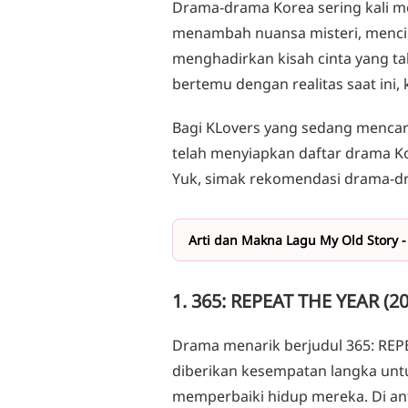
Drama-drama Korea sering kali m
TOMORROW WITH YOU
menambah nuansa misteri, mencip
LOVELY RUNNER
menghadirkan kisah cinta yang tak
A TIME CALLED YOU
bertemu dengan realitas saat ini
GO BACK COUPLE
Bagi KLovers yang sedang mencari
telah menyiapkan daftar drama Kor
Yuk, simak rekomendasi drama-dr
Arti dan Makna Lagu My Old Story -
1. 365: REPEAT THE YEAR (2
Drama menarik berjudul 365: REP
diberikan kesempatan langka untu
memperbaiki hidup mereka. Di ant