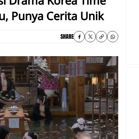
i Drama Korea Time
u, Punya Cerita Unik
SHARE