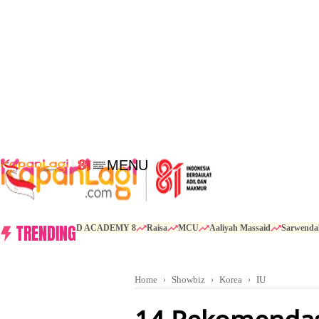
MENU
TRENDING
D ACADEMY 8
Raisa
MCU
Aaliyah Massaid
Sarwenda
Home
Showbiz
Korea
IU