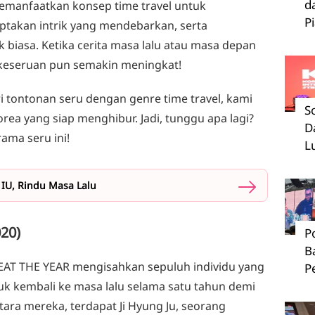
d
emanfaatkan konsep time travel untuk
P
takan intrik yang mendebarkan, serta
 biasa. Ketika cerita masa lalu atau masa depan
, keseruan pun semakin meningkat!
 tontonan seru dengan genre time travel, kami
S
ea yang siap menghibur. Jadi, tunggu apa lagi?
D
ama seru ini!
L
 IU, Rindu Masa Lalu
020)
P
B
EAT THE YEAR mengisahkan sepuluh individu yang
P
k kembali ke masa lalu selama satu tahun demi
ara mereka, terdapat Ji Hyung Ju, seorang