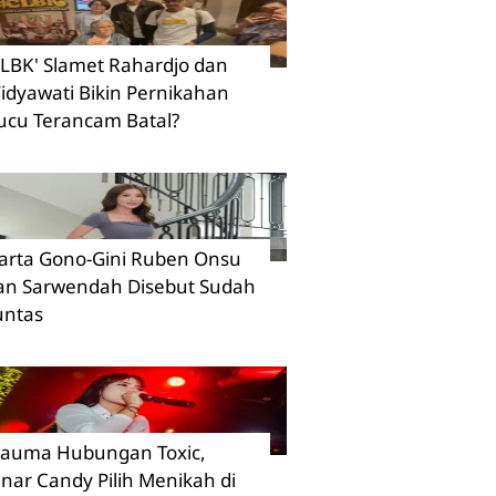
CLBK' Slamet Rahardjo dan
idyawati Bikin Pernikahan
ucu Terancam Batal?
arta Gono-Gini Ruben Onsu
an Sarwendah Disebut Sudah
untas
rauma Hubungan Toxic,
inar Candy Pilih Menikah di