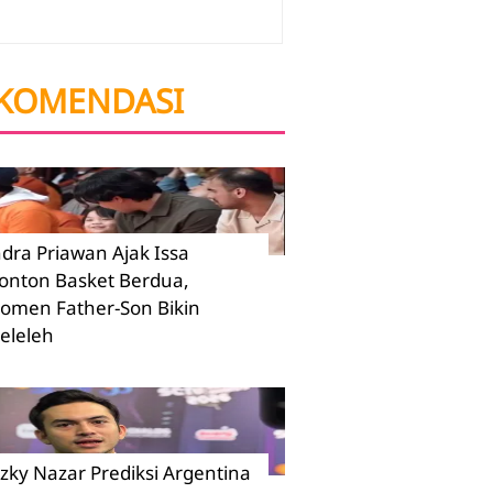
KOMENDASI
ndra Priawan Ajak Issa
onton Basket Berdua,
omen Father-Son Bikin
eleleh
izky Nazar Prediksi Argentina