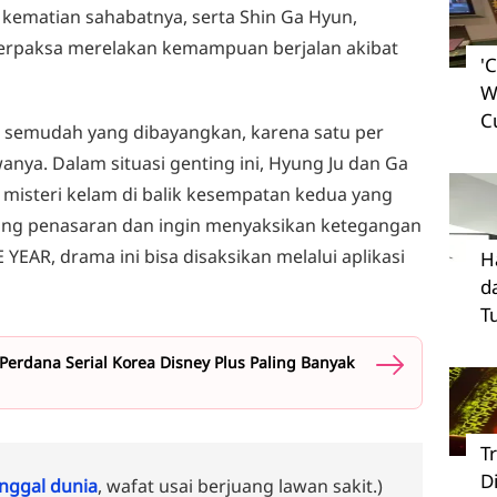
kematian sahabatnya, serta Shin Ga Hyun,
erpaksa merelakan kemampuan berjalan akibat
'
W
C
k semudah yang dibayangkan, karena satu per
nya. Dalam situasi genting ini, Hyung Ju dan Ga
isteri kelam di balik kesempatan kedua yang
ang penasaran dan ingin menyaksikan ketegangan
 YEAR, drama ini bisa disaksikan melalui aplikasi
H
d
T
erdana Serial Korea Disney Plus Paling Banyak
T
D
ggal dunia
, wafat usai berjuang lawan sakit.)