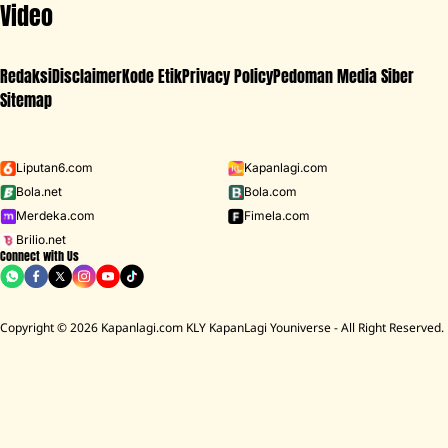
Video
Redaksi
Disclaimer
Kode Etik
Privacy Policy
Pedoman Media Siber
Sitemap
Iklan - Scroll ke bawah untuk melanjutkan
Liputan6.com
Kapanlagi.com
Bola.net
Bola.com
MENU
Merdeka.com
Fimela.com
Brilio.net
Connect with Us
D ACADEMY 8
Raisa
MCU
Aaliyah Massaid
Sarwendah
Lesti K
Copyright © 2026 Kapanlagi.com KLY KapanLagi Youniverse - All Right Reserved.
Home
Film
Indonesia
Pidi Baiq
Ada Kisah Pidi Baiq di FIlm 'KOBOY
KAMPUS'?
Rezka Aulia