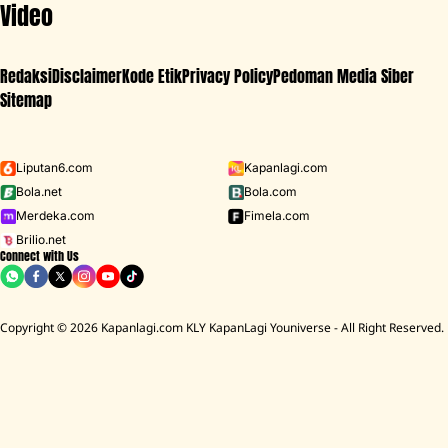
Video
Redaksi
Disclaimer
Kode Etik
Privacy Policy
Pedoman Media Siber
Sitemap
Iklan - Scroll ke bawah untuk melanjutkan
Liputan6.com
Kapanlagi.com
Bola.net
Bola.com
MENU
Merdeka.com
Fimela.com
Brilio.net
Connect with Us
D ACADEMY 8
Raisa
MCU
Aaliyah Massaid
Sarwendah
Lesti K
Copyright © 2026 Kapanlagi.com KLY KapanLagi Youniverse - All Right Reserved.
Home
Showbiz
Selebriti
Denada
Kabar Duka, Emilia Contessa Ibunda
Denada Meninggal Dunia
Tantri Dwi Rahmawati