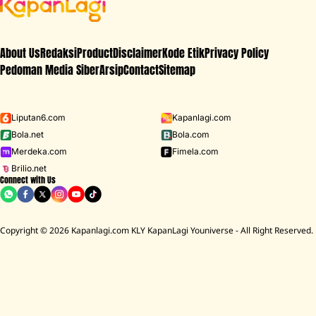
About Us
Redaksi
Product
Disclaimer
Kode Etik
Privacy Policy
Pedoman Media Siber
Arsip
Contact
Sitemap
Liputan6.com
Kapanlagi.com
Bola.net
Bola.com
Merdeka.com
Fimela.com
Brilio.net
Connect with Us
Copyright © 2026 Kapanlagi.com KLY KapanLagi Youniverse - All Right Reserved.