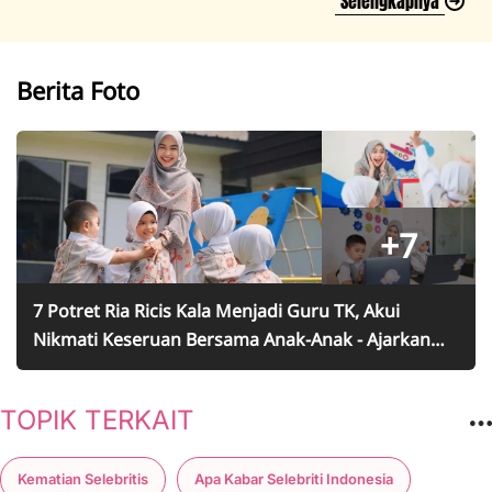
Selengkapnya
Berita Foto
+7
7 Potret Ria Ricis Kala Menjadi Guru TK, Akui
Nikmati Keseruan Bersama Anak-Anak - Ajarkan
Public Speaking
TOPIK TERKAIT
Kematian Selebritis
Apa Kabar Selebriti Indonesia