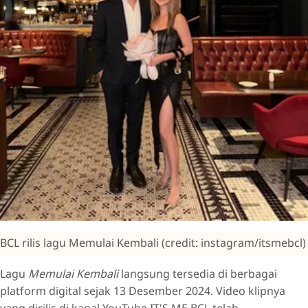
BCL rilis lagu Memulai Kembali (credit: instagram/itsmebcl)
Lagu
Memulai Kembali
langsung tersedia di berbagai
platform digital sejak 13 Desember 2024. Video klipnya
yang dirilis di kanal YouTube IT'S ME BCL telah