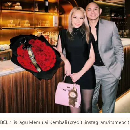
BCL rilis lagu Memulai Kembali (credit: instagram/itsmebcl)