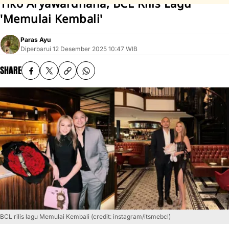
Tiko Aryawardhana, BCL Rilis Lagu
'Memulai Kembali'
Paras Ayu
Diperbarui
12 Desember 2025 10:47 WIB
SHARE
BCL rilis lagu Memulai Kembali (credit: instagram/itsmebcl)