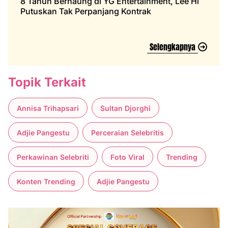
8 Tahun Bernaung di YG Entertainment, Lee Hi
Putuskan Tak Perpanjang Kontrak
Selengkapnya
Topik Terkait
Annisa Trihapsari
Sultan Djorghi
Adjie Pangestu
Perceraian Selebritis
Perkawinan Selebriti
Foto Viral
Trending
Konten Trending
Adjie Pangestu