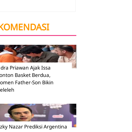
KOMENDASI
ndra Priawan Ajak Issa
onton Basket Berdua,
omen Father-Son Bikin
eleleh
izky Nazar Prediksi Argentina