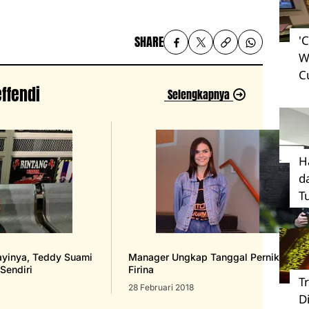
SHARE
'
W
C
effendi
Selengkapnya
H
d
T
ayinya, Teddy Suami
Manager Ungkap Tanggal Pernikahan P
Sendiri
Firina
T
28 Februari 2018
D