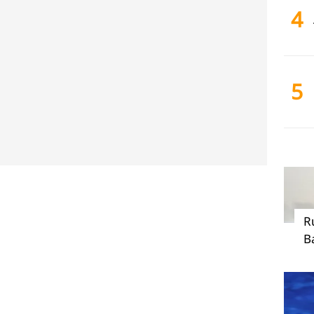
4
5
R
B