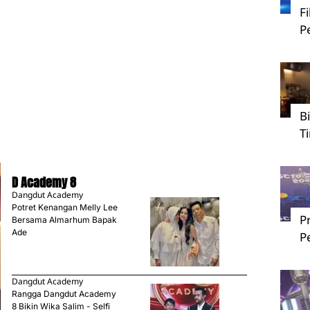
F
P
B
T
D Academy 8
Dangdut Academy
Potret Kenangan Melly Lee
P
Bersama Almarhum Bapak
Ade
P
Dangdut Academy
Rangga Dangdut Academy
8 Bikin Wika Salim - Selfi