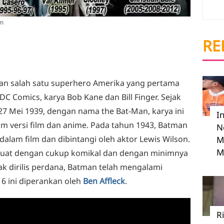
om
RE
n salah satu superhero Amerika yang pertama
DC Comics, karya Bob Kane dan Bill Finger. Sejak
27 Mei 1939, dengan nama the Bat-Man, karya ini
I
lam versi film dan anime. Pada tahun 1943, Batman
N
dalam film dan dibintangi oleh aktor Lewis Wilson.
M
M
dibuat dengan cukup komikal dan dengan minimnya
ak dirilis perdana, Batman telah mengalami
16 ini diperankan oleh
Ben Affleck
.
R