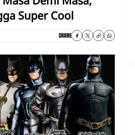
n Masa Demi Masa,
gga Super Cool
SHARE