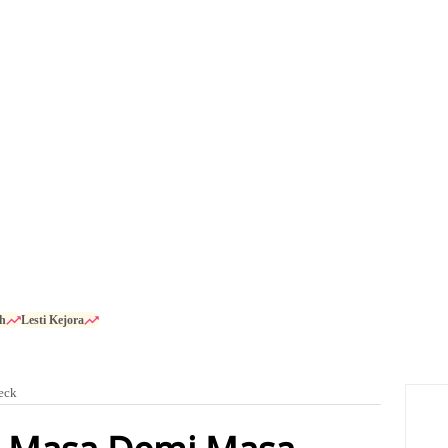
h
Lesti Kejora
eck