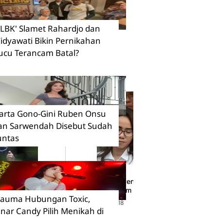
CLBK' Slamet Rahardjo dan
idyawati Bikin Pernikahan
ucu Terancam Batal?
arta Gono-Gini Ruben Onsu
an Sarwendah Disebut Sudah
untas
etra Sihombing &
Ini Klarifikasi Pengacara Jennifer Dunn Terk
Diduga di Dalam Penjara
rauma Hubungan Toxic,
28 Februari 2018
inar Candy Pilih Menikah di