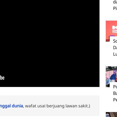
d
P
S
D
L
P
B
P
ggal dunia
, wafat usai berjuang lawan sakit.)