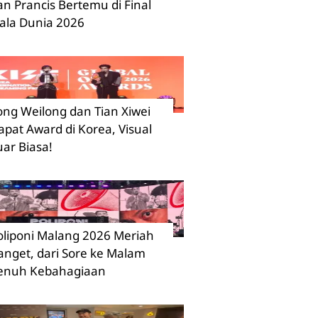
an Prancis Bertemu di Final
iala Dunia 2026
ong Weilong dan Tian Xiwei
apat Award di Korea, Visual
uar Biasa!
oliponi Malang 2026 Meriah
anget, dari Sore ke Malam
enuh Kebahagiaan