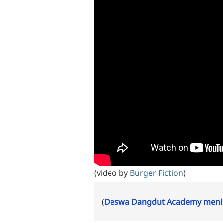
(video by
Burger Fiction
)
(
Deswa Dangdut Academy menin