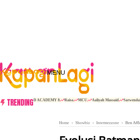
MENU
TRENDING
D ACADEMY 8
Raisa
MCU
Aaliyah Massaid
Sarwenda
Home
Showbiz
Intermezzone
Ben Affl