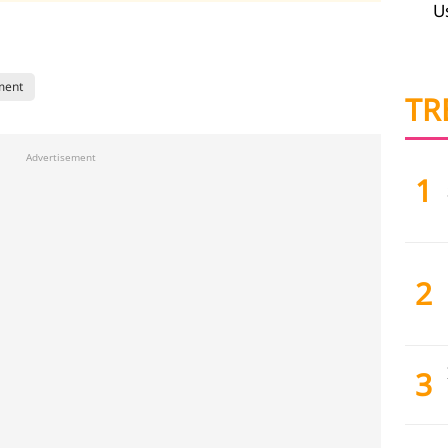
U
ment
TR
Advertisement
1
2
3