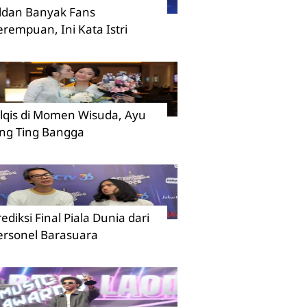
ildan Banyak Fans
erempuan, Ini Kata Istri
ilqis di Momen Wisuda, Ayu
ing Ting Bangga
rediksi Final Piala Dunia dari
ersonel Barasuara