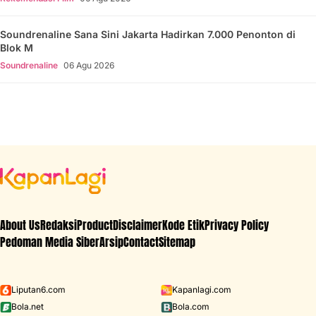
Soundrenaline Sana Sini Jakarta Hadirkan 7.000 Penonton di
Blok M
Soundrenaline
06 Agu 2026
About Us
Redaksi
Product
Disclaimer
Kode Etik
Privacy Policy
Pedoman Media Siber
Arsip
Contact
Sitemap
Liputan6.com
Kapanlagi.com
Bola.net
Bola.com