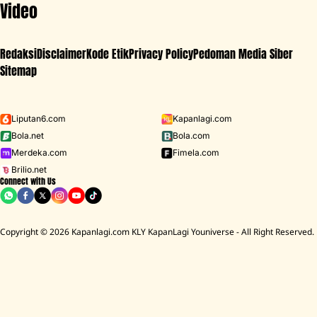
Video
Redaksi
Disclaimer
Kode Etik
Privacy Policy
Pedoman Media Siber
Sitemap
Iklan - Scroll ke bawah untuk melanjutkan
Liputan6.com
Kapanlagi.com
Bola.net
Bola.com
MENU
Merdeka.com
Fimela.com
Brilio.net
Connect with Us
D ACADEMY 8
Raisa
MCU
Aaliyah Massaid
Sarwendah
Lesti K
BREAKING
NEWS
Copyright © 2026 Kapanlagi.com KLY KapanLagi Youniverse - All Right Reserved.
ah Mendiang Diding Boneng Ambruk Rata Dengan Tanah
Cerita Rumah
HOME
SHOWBIZ
SELEBRITI
ZUMI ZOLA