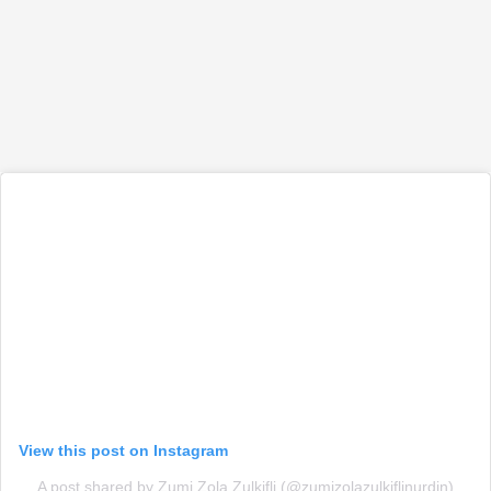
View this post on Instagram
A post shared by Zumi Zola Zulkifli (@zumizolazulkiflinurdin)