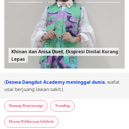
Khinan dan Anisa Duet, Ekspresi Dinilai Kurang
Lepas
(
Deswa Dangdut Academy meninggal dunia
, wafat
usai berjuang lawan sakit.)
Danang Banyuwangi
Trending
Hewan Peliharaan Selebriti