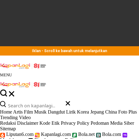
Iklan - Scroll ke bawah untuk melanjutkan
MENU
Home
Artis
Film
Musik
Dangdut
Lirik
Korea
Jepang
China
Foto
Plus
Trending
Video
Redaksi
Disclaimer
Kode Etik
Privacy Policy
Pedoman Media Siber
Sitemap
Liputan6.com
Kapanlagi.com
Bola.net
Bola.com