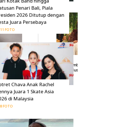
ari Kotak Band hingga
atusan Penari Bali, Piala
residen 2026 Ditutup dengan
esta Juara Persebaya
11 FOTO
i Gold Gala 2026,
Potret Ayah Sambung Syifa Hadju di Rangk
Pernikahan, Tulus Mendampingi
28 April 2026
otret Chava Anak Rachel
ennya Juara 1 Skate Asia
026 di Malaysia
8 FOTO