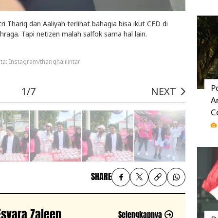
i Thariq dan Aaliyah terlihat bahagia bisa ikut CFD di
raga. Tapi netizen malah salfok sama hal lain.
ta: Instagram/thariqhalilintar
P
1/7
NEXT
A
C
SHARE
 Esvara Zaleen
Selengkapnya