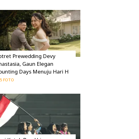
otret Prewedding Devy
nastasia, Gaun Elegan
ounting Days Menuju Hari H
5 FOTO