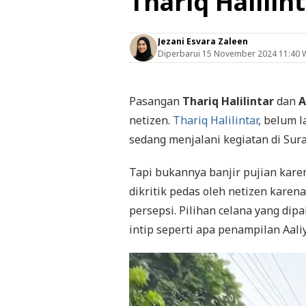
Thariq Halilin
Jezani Esvara Zaleen
Diperbarui
15 November 2024 11:40 
Pasangan
Thariq Halilintar
dan
A
netizen.
Thariq Halilintar
, belum l
sedang menjalani kegiatan di Sur
Tapi bukannya banjir pujian karen
dikritik pedas oleh netizen karen
persepsi. Pilihan celana yang dipa
intip seperti apa penampilan Aali