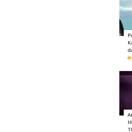
P
K
d
A
H
T