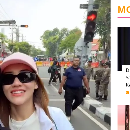
MO
D
S
K