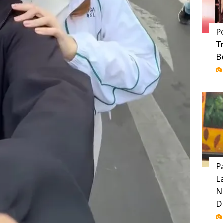
P
T
B
P
L
N
D