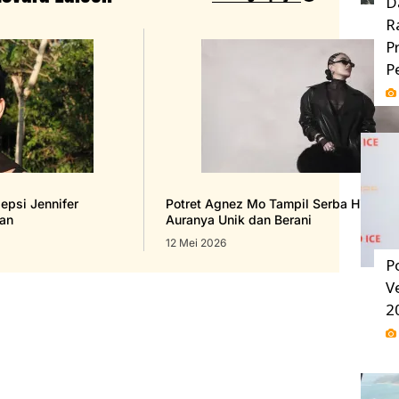
D
R
P
P
sepsi Jennifer
Potret Agnez Mo Tampil Serba Hitam d
an
Auranya Unik dan Berani
12 Mei 2026
P
V
2