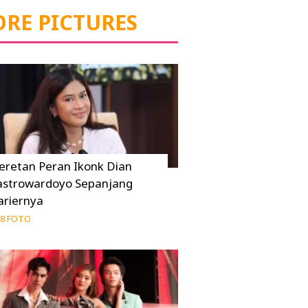
RE PICTURES
eretan Peran Ikonk Dian
astrowardoyo Sepanjang
ariernya
8 FOTO