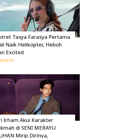
otret Tasya Farasya Pertama
ali Naik Helikopter, Heboh
an Excited
6 FOTO
ri Irham Akui Karakter
ikmah di SENI MERAYU
UHAN Mirip Dirinya,