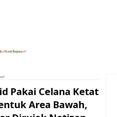
h
Lesti Kejora
aid
id Pakai Celana Ketat
ntuk Area Bawah,