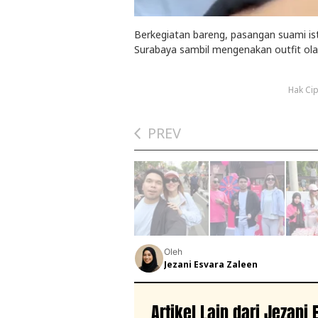
Berkegiatan bareng, pasangan suami istr
Surabaya sambil mengenakan outfit olah
Hak Cip
PREV
Oleh
Jezani Esvara Zaleen
Artikel Lain dari Jezani