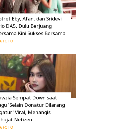
otret Eby, Afan, dan Sridevi
rio DA5, Dulu Berjuang
ersama Kini Sukses Bersama
6 FOTO
awzia Sempat Down saat
agu 'Selain Donatur Dilarang
gatur' Viral, Menangis
ihujat Netizen
6 FOTO