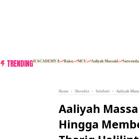
TRENDING
D ACADEMY 8
Raisa
MCU
Aaliyah Massaid
Sarwenda
Home
Showbiz
Selebriti
Aaliyah Mass
Aaliyah Massa
Hingga Membe