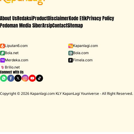
About Us
Redaksi
Product
Disclaimer
Kode Etik
Privacy Policy
Pedoman Media Siber
Arsip
Contact
Sitemap
Liputan6.com
Kapanlagi.com
Bola.net
Bola.com
Merdeka.com
Fimela.com
Brilio.net
Connect with Us
Copyright © 2026 Kapanlagi.com KLY KapanLagi Youniverse - All Right Reserved.