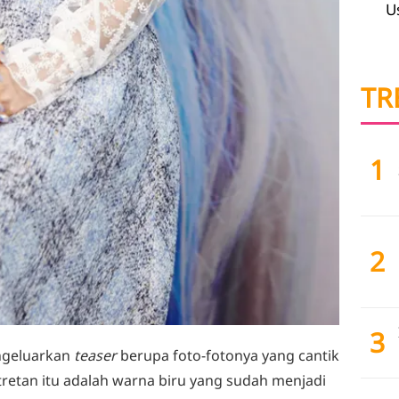
U
TR
1
2
3
ngeluarkan
teaser
berupa foto-fotonya yang cantik
etan itu adalah warna biru yang sudah menjadi