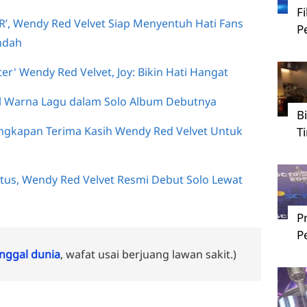
F
R’, Wendy Red Velvet Siap Menyentuh Hati Fans
P
Indah
er' Wendy Red Velvet, Joy: Bikin Hati Hangat
l Warna Lagu dalam Solo Album Debutnya
B
Ungkapan Terima Kasih Wendy Red Velvet Untuk
T
atus, Wendy Red Velvet Resmi Debut Solo Lewat
P
P
ggal dunia
, wafat usai berjuang lawan sakit.)