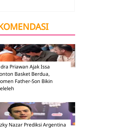
KOMENDASI
ndra Priawan Ajak Issa
onton Basket Berdua,
omen Father-Son Bikin
eleleh
izky Nazar Prediksi Argentina