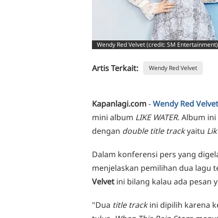
Wendy Red Velvet (credit: SM Entertainment)
Artis Terkait:
Wendy Red Velvet
Kapanlagi.com
-
Wendy Red Velve
mini album
LIKE WATER
. Album in
dengan
double title track
yaitu
Li
Dalam konferensi pers yang digel
menjelaskan pemilihan dua lagu te
Velvet
ini bilang kalau ada pesan 
"Dua
title track
ini dipilih karen