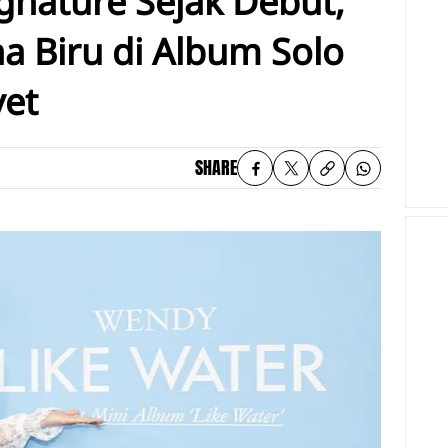
nature Sejak Debut,
a Biru di Album Solo
vet
SHARE