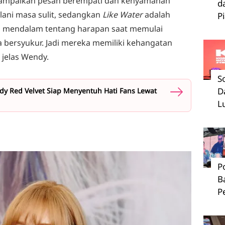
ampaikan pesan berempati dan kenyamanan
d
ani masa sulit, sedangkan
Like Water
adalah
P
n mendalam tentang harapan saat memulai
a bersyukur. Jadi mereka memiliki kehangatan
 jelas Wendy.
S
D
ndy Red Velvet Siap Menyentuh Hati Fans Lewat
L
P
B
P