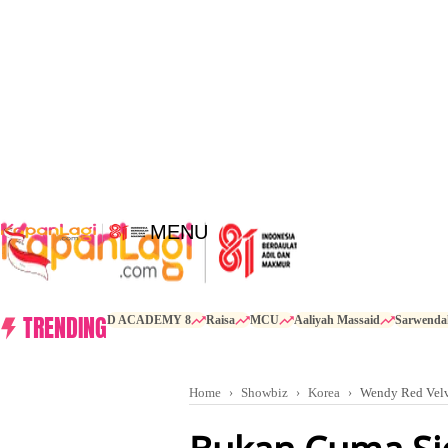
MENU
TRENDING
D ACADEMY 8
Raisa
MCU
Aaliyah Massaid
Sarwenda
Home
Showbiz
Korea
Wendy Red Vel