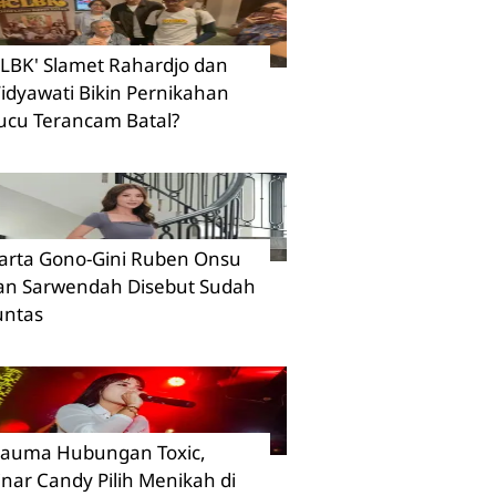
CLBK' Slamet Rahardjo dan
idyawati Bikin Pernikahan
ucu Terancam Batal?
arta Gono-Gini Ruben Onsu
an Sarwendah Disebut Sudah
untas
rauma Hubungan Toxic,
inar Candy Pilih Menikah di