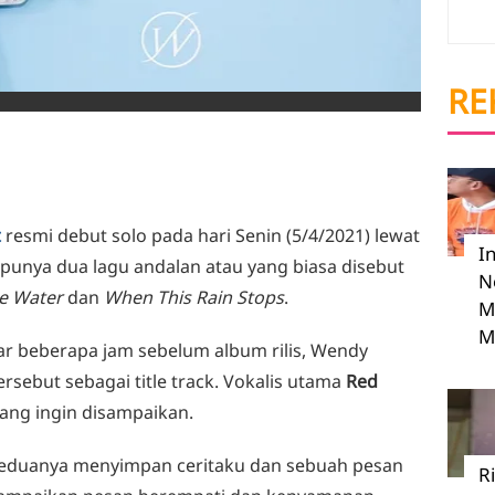
RE
t
resmi debut solo pada hari Senin (5/4/2021) lewat
I
i punya dua lagu andalan atau yang biasa disebut
N
ke Water
dan
When This Rain Stops
.
M
M
ar beberapa jam sebelum album rilis, Wendy
rsebut sebagai title track. Vokalis utama
Red
yang ingin disampaikan.
a keduanya menyimpan ceritaku dan sebuah pesan
R