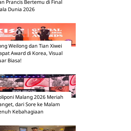
an Prancis Bertemu di Final
iala Dunia 2026
ong Weilong dan Tian Xiwei
apat Award di Korea, Visual
uar Biasa!
oliponi Malang 2026 Meriah
anget, dari Sore ke Malam
enuh Kebahagiaan