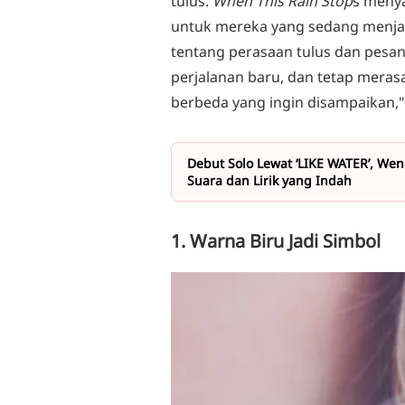
tulus.
When This Rain Stop
s meny
untuk mereka yang sedang menjal
tentang perasaan tulus dan pesa
perjalanan baru, dan tetap meras
berbeda yang ingin disampaikan,"
Debut Solo Lewat ‘LIKE WATER’, We
Suara dan Lirik yang Indah
1. Warna Biru Jadi Simbol