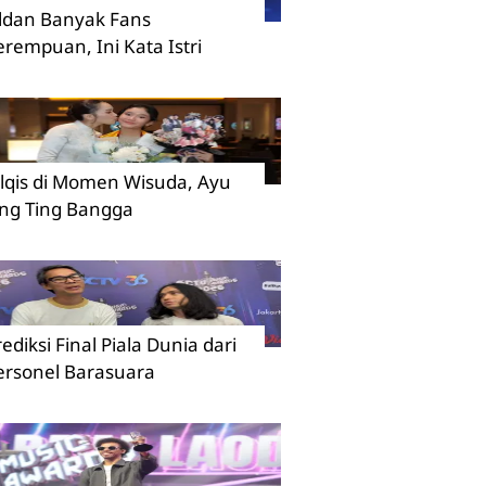
ildan Banyak Fans
erempuan, Ini Kata Istri
ilqis di Momen Wisuda, Ayu
ing Ting Bangga
rediksi Final Piala Dunia dari
ersonel Barasuara