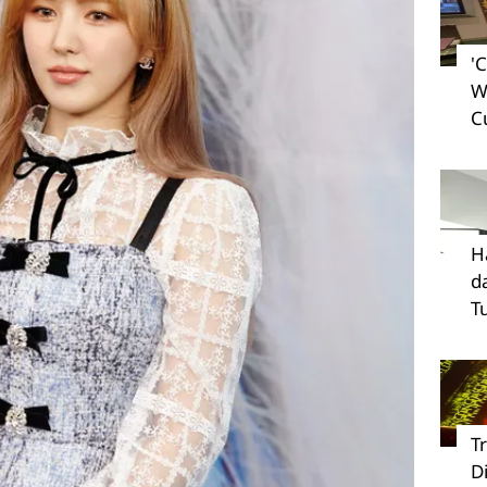
'
W
C
H
d
T
T
D