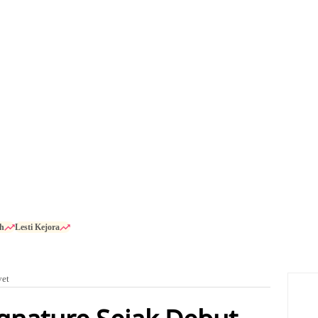
h
Lesti Kejora
vet