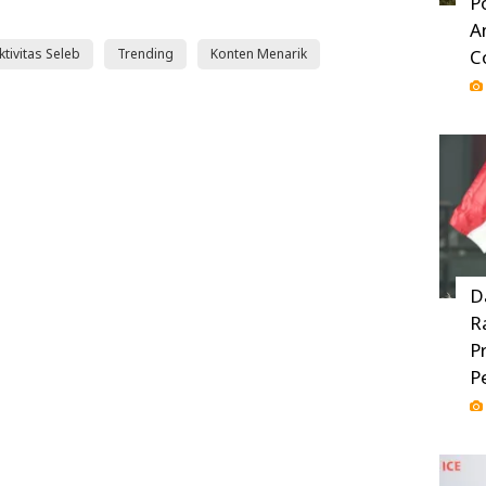
P
A
C
ktivitas Seleb
Trending
Konten Menarik
D
R
P
P