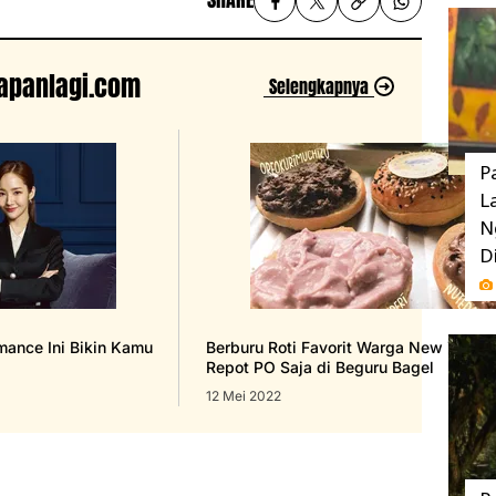
 Kapanlagi.com
Selengkapnya
P
L
N
D
mance Ini Bikin Kamu
Berburu Roti Favorit Warga New York 
Repot PO Saja di Beguru Bagel
12 Mei 2022