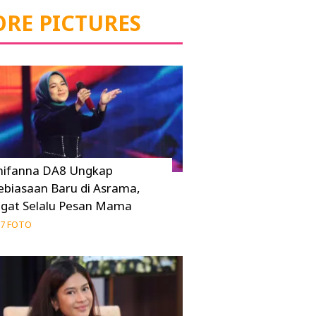
RE PICTURES
hifanna DA8 Ungkap
ebiasaan Baru di Asrama,
ngat Selalu Pesan Mama
7 FOTO