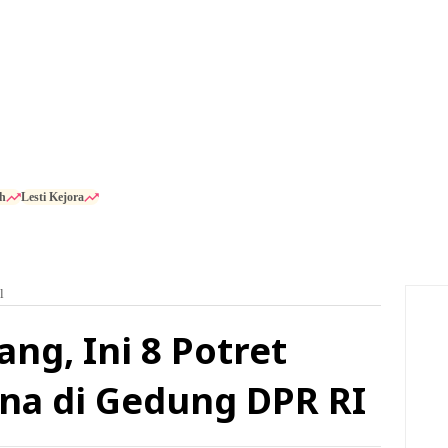
h
Lesti Kejora
l
ng, Ini 8 Potret
na di Gedung DPR RI