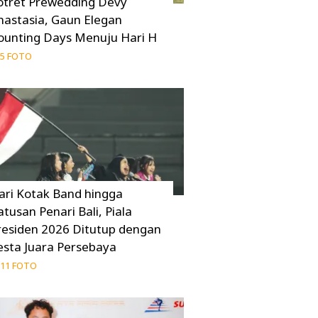
otret Prewedding Devy
nastasia, Gaun Elegan
ounting Days Menuju Hari H
5 FOTO
ari Kotak Band hingga
atusan Penari Bali, Piala
residen 2026 Ditutup dengan
esta Juara Persebaya
11 FOTO