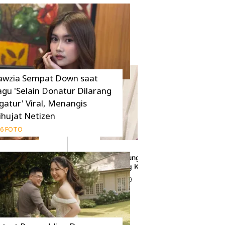
awzia Sempat Down saat
agu 'Selain Donatur Dilarang
gatur' Viral, Menangis
ihujat Netizen
6 FOTO
di Malang, Bebas
8 Tahun Bernaung di YG Entertainment, Lee
Tak Perpanjang Kontrak
31 Desember 2019