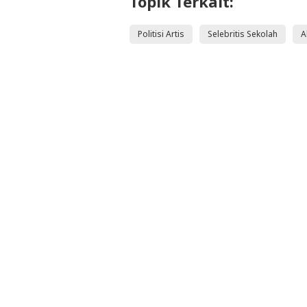
Topik Terkait:
Politisi Artis
Selebritis Sekolah
A