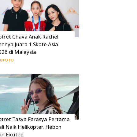
otret Chava Anak Rachel
ennya Juara 1 Skate Asia
026 di Malaysia
8 FOTO
otret Tasya Farasya Pertama
ali Naik Helikopter, Heboh
an Excited