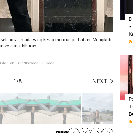
D
S
K
elebritas muda yang kerap mencuri perhatian. Mengikuti
un ke dunia hiburan.
 Instagram.com/mayaang.lucyaana
1/8
NEXT
P
T
B
SHARE