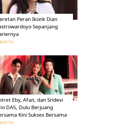
eretan Peran Ikonk Dian
astrowardoyo Sepanjang
ariernya
8 FOTO
otret Eby, Afan, dan Sridevi
rio DA5, Dulu Berjuang
ersama Kini Sukses Bersama
6 FOTO