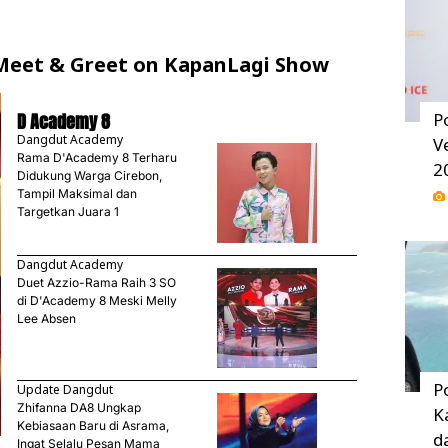
eet & Greet on KapanLagi Show
D Academy 8
P
Dangdut Academy
V
Rama D'Academy 8 Terharu
2
Didukung Warga Cirebon,
Tampil Maksimal dan
Targetkan Juara 1
Dangdut Academy
Duet Azzio-Rama Raih 3 SO
di D'Academy 8 Meski Melly
Lee Absen
P
Update Dangdut
Zhifanna DA8 Ungkap
K
Kebiasaan Baru di Asrama,
d
Ingat Selalu Pesan Mama