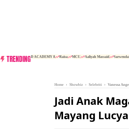
TRENDING
D ACADEMY 8
Raisa
MCU
Aaliyah Massaid
Sarwenda
Home
Showbiz
Selebriti
Vanessa Ange
Jadi Anak Maga
Mayang Lucya