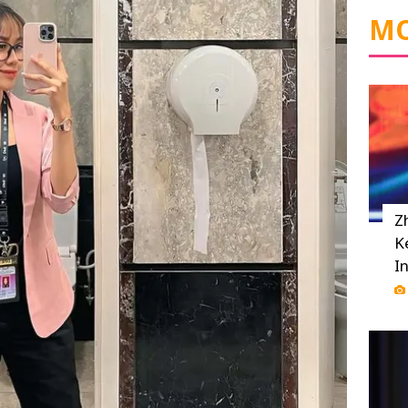
MO
Z
K
I