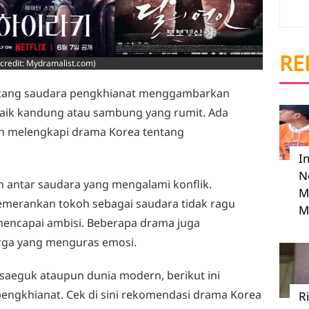
RE
credit: Mydramalist.com)
tang saudara pengkhianat menggambarkan
aik kandung atau sambung yang rumit. Ada
gan melengkapi drama Korea tentang
I
N
antar saudara yang mengalami konflik.
M
emerankan tokoh sebagai saudara tidak ragu
M
mencapai ambisi. Beberapa drama juga
ga yang menguras emosi.
saeguk ataupun dunia modern, berikut ini
engkhianat. Cek di sini rekomendasi drama Korea
R