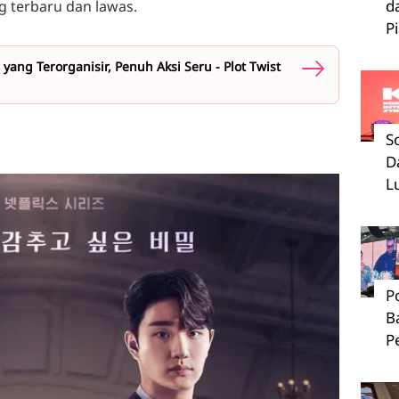
d
g terbaru dan lawas.
P
ang Terorganisir, Penuh Aksi Seru - Plot Twist
S
D
L
P
B
P