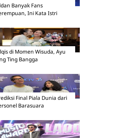
ildan Banyak Fans
erempuan, Ini Kata Istri
ilqis di Momen Wisuda, Ayu
ing Ting Bangga
rediksi Final Piala Dunia dari
ersonel Barasuara