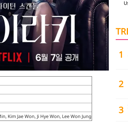
U
TR
1
2
3
Min, Kim Jae Won, Ji Hye Won, Lee Won Jung