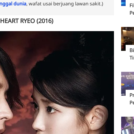
ggal dunia
, wafat usai berjuang lawan sakit.)
F
P
HEART RYEO (2016)
B
T
P
P