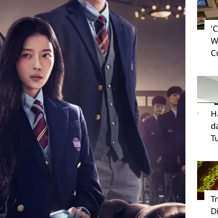
'
W
C
H
d
T
T
D