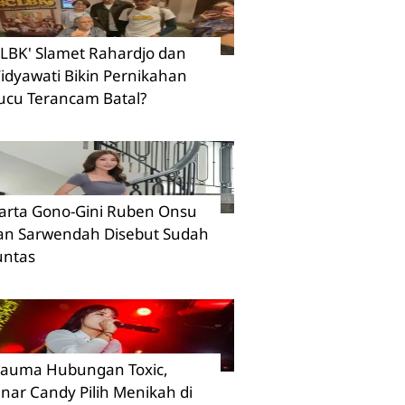
CLBK' Slamet Rahardjo dan
idyawati Bikin Pernikahan
ucu Terancam Batal?
arta Gono-Gini Ruben Onsu
an Sarwendah Disebut Sudah
untas
rauma Hubungan Toxic,
inar Candy Pilih Menikah di