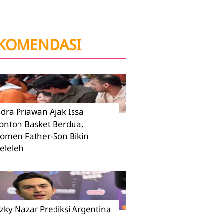
KOMENDASI
ndra Priawan Ajak Issa
onton Basket Berdua,
omen Father-Son Bikin
eleleh
izky Nazar Prediksi Argentina