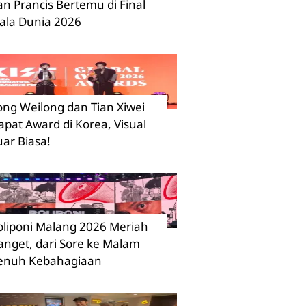
an Prancis Bertemu di Final
iala Dunia 2026
ong Weilong dan Tian Xiwei
apat Award di Korea, Visual
uar Biasa!
oliponi Malang 2026 Meriah
anget, dari Sore ke Malam
enuh Kebahagiaan