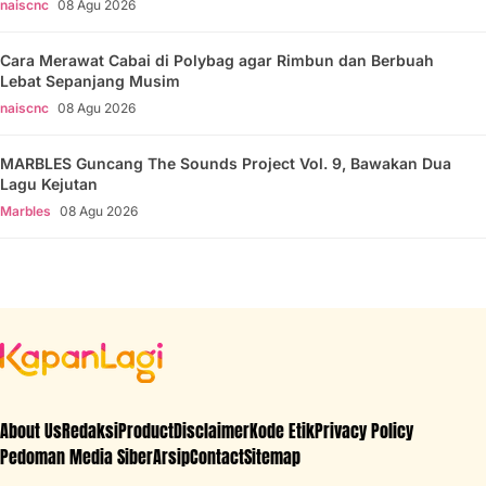
naiscnc
08 Agu 2026
Cara Merawat Cabai di Polybag agar Rimbun dan Berbuah
Lebat Sepanjang Musim
naiscnc
08 Agu 2026
MARBLES Guncang The Sounds Project Vol. 9, Bawakan Dua
Lagu Kejutan
Marbles
08 Agu 2026
About Us
Redaksi
Product
Disclaimer
Kode Etik
Privacy Policy
Pedoman Media Siber
Arsip
Contact
Sitemap