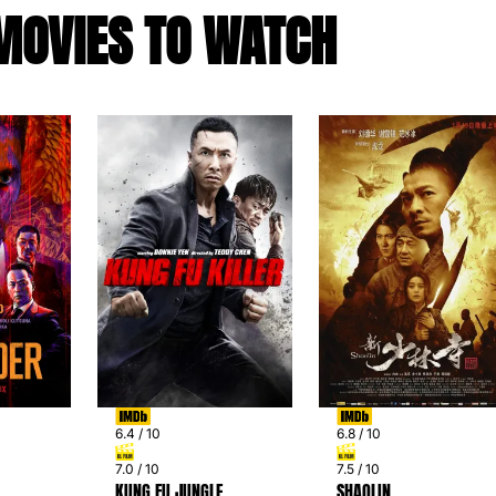
MOVIES TO WATCH
6.4 / 10
6.8 / 10
7.0 / 10
7.5 / 10
KUNG FU JUNGLE
SHAOLIN