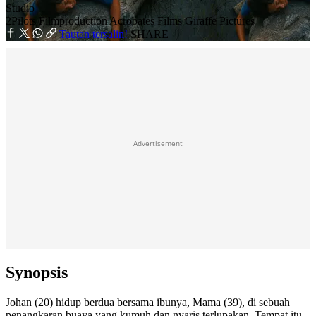
Studio
2Pilots Filmproduction
Acrobates Films
Giraffe Pictures
Tautan tersalin!
SHARE
Advertisement
Synopsis
Johan (20) hidup berdua bersama ibunya, Mama (39), di sebuah
penangkaran buaya yang kumuh dan nyaris terlupakan. Tempat itu