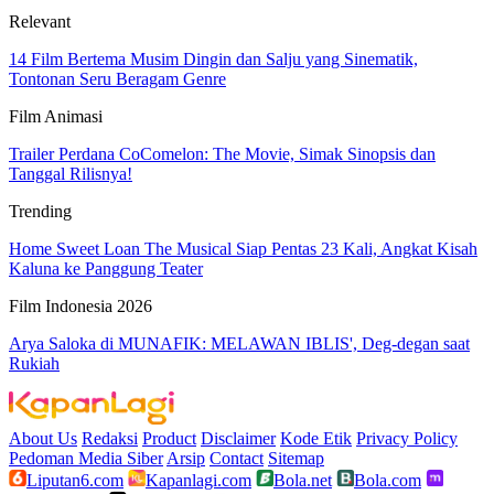
Relevant
14 Film Bertema Musim Dingin dan Salju yang Sinematik,
Tontonan Seru Beragam Genre
Film Animasi
Trailer Perdana CoComelon: The Movie, Simak Sinopsis dan
Tanggal Rilisnya!
Trending
Home Sweet Loan The Musical Siap Pentas 23 Kali, Angkat Kisah
Kaluna ke Panggung Teater
Film Indonesia 2026
Arya Saloka di MUNAFIK: MELAWAN IBLIS', Deg-degan saat
Rukiah
About Us
Redaksi
Product
Disclaimer
Kode Etik
Privacy Policy
Pedoman Media Siber
Arsip
Contact
Sitemap
Liputan6.com
Kapanlagi.com
Bola.net
Bola.com