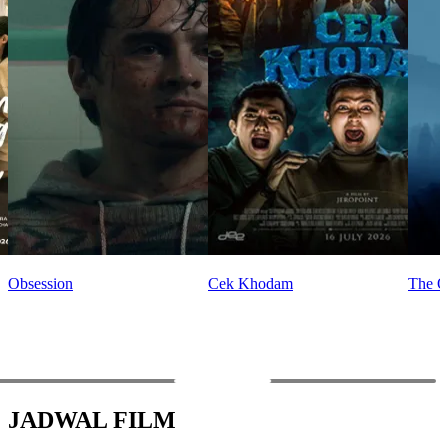
Obsession
Cek Khodam
The O
PREV
NEXT
JADWAL FILM