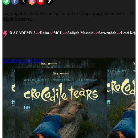
Copyright © 2026 Kapanlagi.com KLY KapanLagi Youniverse - All
Right Reserved.
D ACADEMY 8
Raisa
MCU
Aaliyah Massaid
Sarwendah
Lesti Kejo
Kapanlagi.com
Film