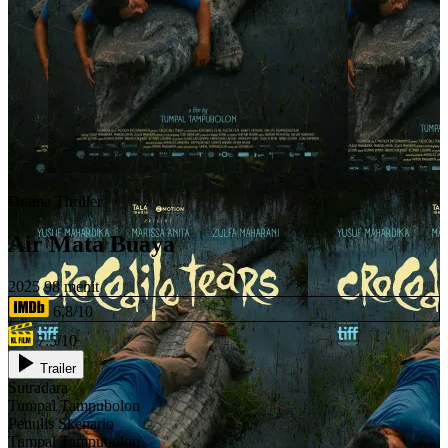
Drama
Thriller
Air Mata Buaya
2025
98 menit
6.8/10
7.5/10
Trailer
Sutradara
Tumpal Tampubolon
Penulis Skenario
Tumpal Tampubolon